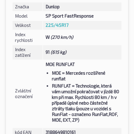
Značka
Dunlop
Model
SP Sport FastResponse
Velikost
225/45R17
Index
W
(270 km/h)
rychlosti
Index
91
(615 kg)
zatížení
MOE RUNFLAT
MOE
= Mercedes rozšířené
runflat
RUNFLAT
= Technologie, která
Zvláštní
vám umožní pokračovat v jízdě 80
označení
km při max. Rychlosti 80 km / h v
případě úplné nebo částečné
ztráty tlaku (pouze u vozidel s
RunFlat - označeno RunFlat,ROF,
MOE, EXT, ZP)
kód EAN
3188649810161