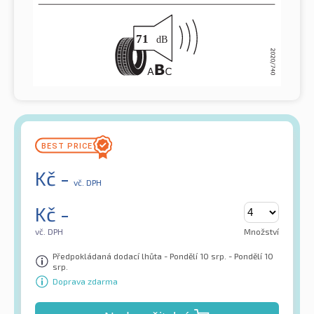
Kč
-
vč. DPH
Kč
-
vč. DPH
Množství
Předpokládaná dodací lhůta - Pondělí 10 srp. - Pondělí 10
srp.
Doprava zdarma