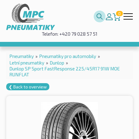
0
Telefon: +420 79 028 57 51
Pneumatiky
»
Pneumatiky pro automobily
»
Letní pneumatiky
»
Dunlop
»
Dunlop SP Sport FastResponse 225/45R17 91W MOE
RUNFLAT
❮ Back to overview