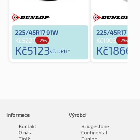
225/45R17 91W
225/45R17 91W
Kč
5227
Kč
1903
-2%
-2%
Kč
5123
Kč
1866
vč. DPH*
vč.
Informace
Výrobci
Kontakt
Bridgestone
O nás
Continental
Tiráž
Dunlop