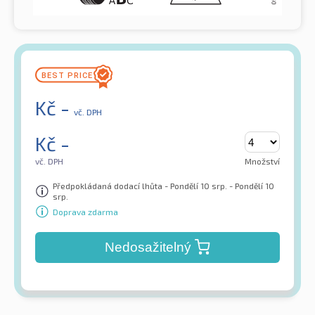
Kč
-
vč. DPH
Kč
-
vč. DPH
Množství
Předpokládaná dodací lhůta - Pondělí 10 srp. - Pondělí 10
srp.
Doprava zdarma
Nedosažitelný