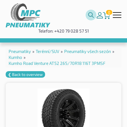
0
Telefon: +420 79 028 57 51
Pneumatiky
»
Terénní/SUV
»
Pneumatiky všech sezón
»
Kumho
»
Kumho Road Venture AT52 265/70R18 116T 3PMSF
❮ Back to overview