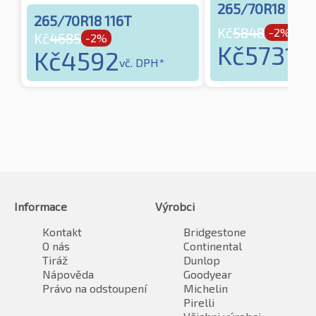
265/70R18 116T
265/70R18 116T
Kč
5848
-2%
Kč
4685
-2%
Kč
5731
Kč
4592
vč.
vč. DPH*
Informace
Výrobci
Kontakt
Bridgestone
O nás
Continental
Tiráž
Dunlop
Nápověda
Goodyear
Právo na odstoupení
Michelin
Pirelli