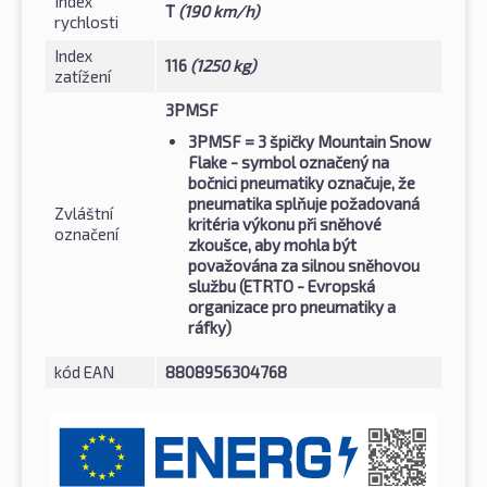
Index
T
(190 km/h)
rychlosti
Index
116
(1250 kg)
zatížení
3PMSF
3PMSF
= 3 špičky Mountain Snow
Flake - symbol označený na
bočnici pneumatiky označuje, že
pneumatika splňuje požadovaná
Zvláštní
kritéria výkonu při sněhové
označení
zkoušce, aby mohla být
považována za silnou sněhovou
službu (ETRTO - Evropská
organizace pro pneumatiky a
ráfky)
kód EAN
8808956304768