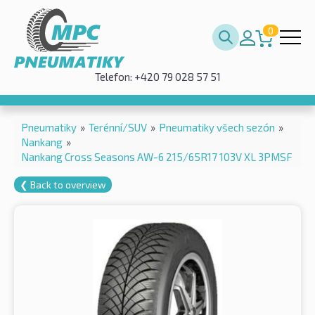
0
Telefon: +420 79 028 57 51
Pneumatiky
»
Terénní/SUV
»
Pneumatiky všech sezón
»
Nankang
»
Nankang Cross Seasons AW-6 215/65R17 103V XL 3PMSF
❮ Back to overview