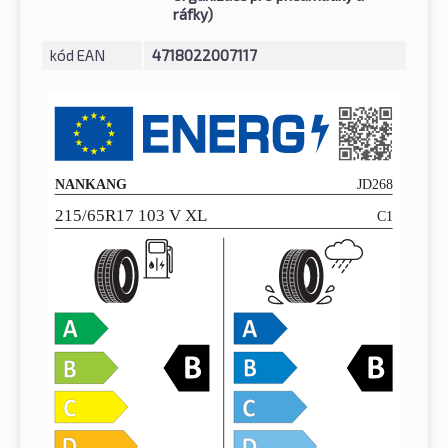
ráfky)
kód EAN
4718022007117