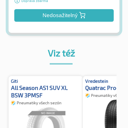
Doprava zdarma
Nedosažitelný
Viz též
Giti
Vredestein
All Season AS1 SUV XL
Quatrac Pro+ X
BSW 3PMSF
Pneumatiky všech s
Pneumatiky všech sezón