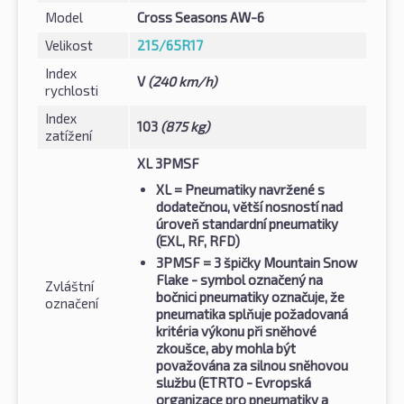
Model
Cross Seasons AW-6
Velikost
215/65R17
Index
V
(240 km/h)
rychlosti
Index
103
(875 kg)
zatížení
XL 3PMSF
XL
= Pneumatiky navržené s
dodatečnou, větší nosností nad
úroveň standardní pneumatiky
(EXL, RF, RFD)
3PMSF
= 3 špičky Mountain Snow
Flake - symbol označený na
Zvláštní
bočnici pneumatiky označuje, že
označení
pneumatika splňuje požadovaná
kritéria výkonu při sněhové
zkoušce, aby mohla být
považována za silnou sněhovou
službu (ETRTO - Evropská
organizace pro pneumatiky a