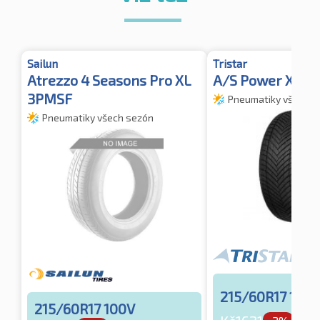
Sailun
Tristar
Atrezzo 4 Seasons Pro XL
A/S Power XL
3PMSF
Pneumatiky všech s
Pneumatiky všech sezón
215/60R17 100
215/60R17 100V