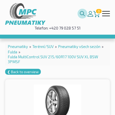
0
Telefon: +420 79 028 57 51
Pneumatiky
»
Terénní/SUV
»
Pneumatiky všech sezón
»
Fulda
»
Fulda MultiControl SUV 215/60R17 100V SUV XL BSW
3PMSF
❮ Back to overview