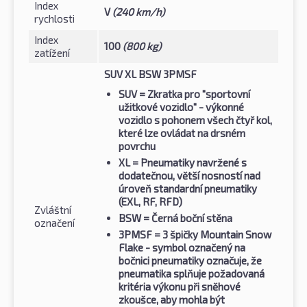
Index
V
(240 km/h)
rychlosti
Index
100
(800 kg)
zatížení
SUV XL BSW 3PMSF
SUV
= Zkratka pro "sportovní
užitkové vozidlo" - výkonné
vozidlo s pohonem všech čtyř kol,
které lze ovládat na drsném
povrchu
XL
= Pneumatiky navržené s
dodatečnou, větší nosností nad
úroveň standardní pneumatiky
(EXL, RF, RFD)
Zvláštní
BSW
= Černá boční stěna
označení
3PMSF
= 3 špičky Mountain Snow
Flake - symbol označený na
bočnici pneumatiky označuje, že
pneumatika splňuje požadovaná
kritéria výkonu při sněhové
zkoušce, aby mohla být