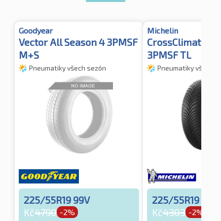
Goodyear
Michelin
Vector All Season 4 3PMSF
CrossClimate 2 
M+S
3PMSF TL
Pneumatiky všech sezón
Pneumatiky všech s
225/55R19 99V
225/55R19 99V
Kč
4790
Kč
4303
-2%
-2%