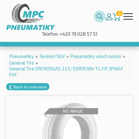
0
Telefon: +420 79 028 57 51
Pneumatiky
»
Terénní/SUV
»
Pneumatiky všech sezón
»
General Tire
»
General Tire GRCROSSAS 225/55R19 99V TL FR 3PMSF
EVC
❮ Back to overview