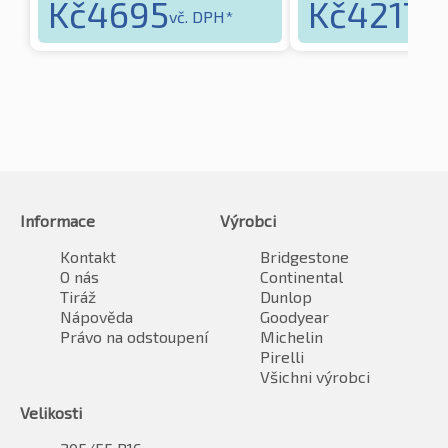
Kč
4695
Kč
4217
vč. DPH*
vč.
Informace
Výrobci
Kontakt
Bridgestone
O nás
Continental
Tiráž
Dunlop
Nápověda
Goodyear
Právo na odstoupení
Michelin
Pirelli
Všichni výrobci
Velikosti