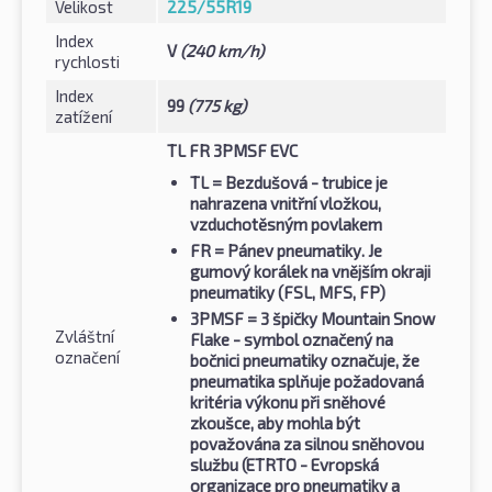
Velikost
225/55R19
Index
V
(240 km/h)
rychlosti
Index
99
(775 kg)
zatížení
TL FR 3PMSF EVC
TL
= Bezdušová - trubice je
nahrazena vnitřní vložkou,
vzduchotěsným povlakem
FR
= Pánev pneumatiky. Je
gumový korálek na vnějším okraji
pneumatiky (FSL, MFS, FP)
3PMSF
= 3 špičky Mountain Snow
Zvláštní
Flake - symbol označený na
označení
bočnici pneumatiky označuje, že
pneumatika splňuje požadovaná
kritéria výkonu při sněhové
zkoušce, aby mohla být
považována za silnou sněhovou
službu (ETRTO - Evropská
organizace pro pneumatiky a