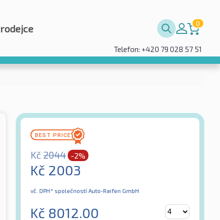
0
prodejce
Telefon: +420 79 028 57 51
Kč
2044
-2%
Kč
2003
vč. DPH*
společností Auto-Raifen GmbH
Kč
8012.00