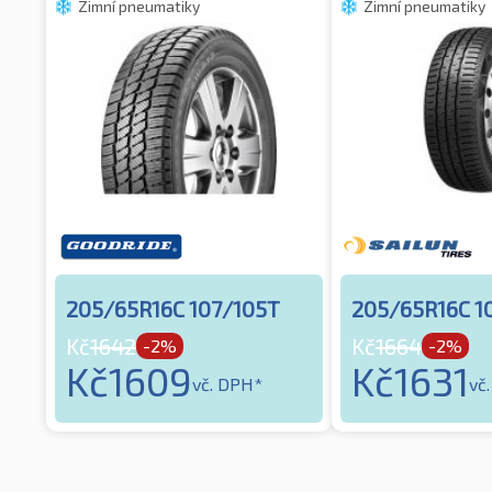
Zimní pneumatiky
Zimní pneumatiky
205/65R16C 107/105T
205/65R16C 1
Kč
1642
Kč
1664
-2%
-2%
Kč
1609
Kč
1631
vč. DPH*
vč