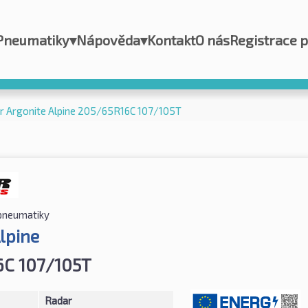
Pneumatiky
▾
Nápověda
▾
Kontakt
O nás
Registrace 
r Argonite Alpine 205/65R16C 107/105T
pneumatiky
lpine
6C 107/105T
Radar