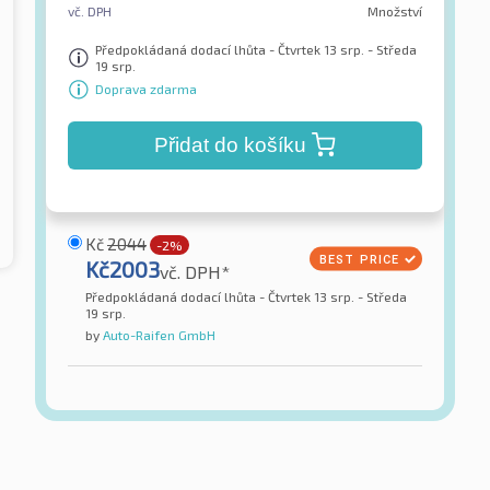
vč. DPH
Množství
Předpokládaná dodací lhůta - Čtvrtek 13 srp. - Středa
19 srp.
Doprava zdarma
Přidat do košíku
Kč
2044
-2%
Kč
2003
vč. DPH*
Předpokládaná dodací lhůta - Čtvrtek 13 srp. - Středa
19 srp.
by
Auto-Raifen GmbH
GT Radial
L-6 8PR 3PMSF
Maxmiler WT3 3PMSF