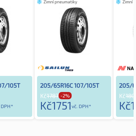
Zimní pneumatiky
Zimní 
07/105T
205/65R16C 107/105T
205/6
Kč
1787
Kč
180
-2%
Kč
1751
Kč
. DPH*
vč. DPH*