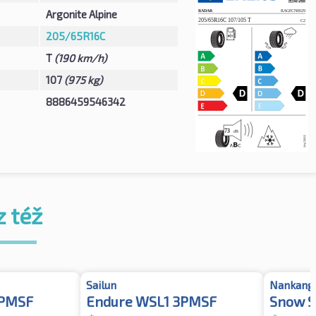
Argonite Alpine
205/65R16C
T
(190 km/h)
107
(975 kg)
8886459546342
z též
Sailun
Nankang
3PMSF
Endure WSL1 3PMSF
Snow S