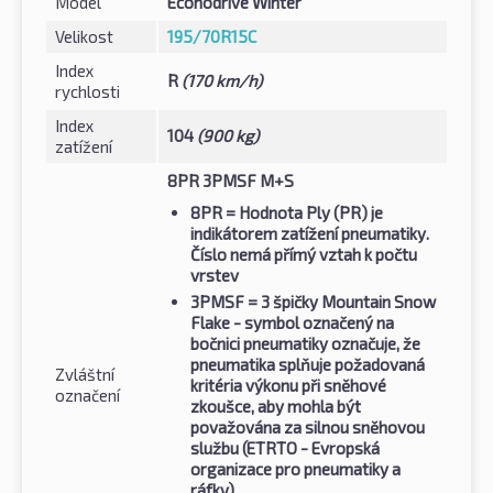
Model
Econodrive Winter
Velikost
195/70R15C
Index
R
(170 km/h)
rychlosti
Index
104
(900 kg)
zatížení
8PR 3PMSF M+S
8PR
= Hodnota Ply (PR) je
indikátorem zatížení pneumatiky.
Číslo nemá přímý vztah k počtu
vrstev
3PMSF
= 3 špičky Mountain Snow
Flake - symbol označený na
bočnici pneumatiky označuje, že
pneumatika splňuje požadovaná
Zvláštní
kritéria výkonu při sněhové
označení
zkoušce, aby mohla být
považována za silnou sněhovou
službu (ETRTO - Evropská
organizace pro pneumatiky a
ráfky)