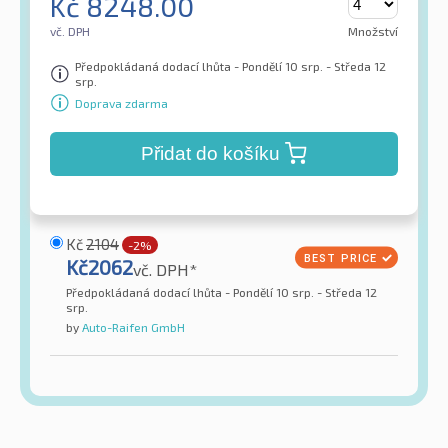
Kč
8248.00
vč. DPH
Množství
Předpokládaná dodací lhůta - Pondělí 10 srp. - Středa 12
srp.
Doprava zdarma
Přidat do košíku
Kč
2104
-2%
Kč
2062
vč. DPH*
Předpokládaná dodací lhůta - Pondělí 10 srp. - Středa 12
srp.
by
Auto-Raifen GmbH