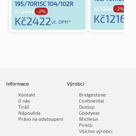
195/70R15C 104/102R
Kč
1240
-2%
Kč
2472
-2%
Kč
1216
Kč
2422
vč. 
vč. DPH*
Informace
Výrobci
Kontakt
Bridgestone
O nás
Continental
Tiráž
Dunlop
Nápověda
Goodyear
Právo na odstoupení
Michelin
Pirelli
Všichni výrobci