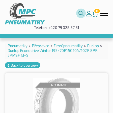
0
Telefon: +420 79 028 57 51
Pneumatiky
»
Přepravce
»
Zimní pneumatiky
»
Dunlop
»
Dunlop Econodrive Winter 195/70R15C 104/102R 8PR
3PMSF M+S
❮ Back to overview