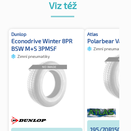
Viz též
Dunlop
Atlas
Econodrive Winter 8PR
Polarbear Van 2
BSW M+S 3PMSF
Zimní pneumatiky
Zimní pneumatiky
195/70R15C 10