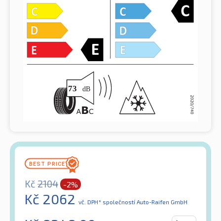
Kč
2104
-2%
Kč
2062
vč. DPH*
společností Auto-Raifen GmbH