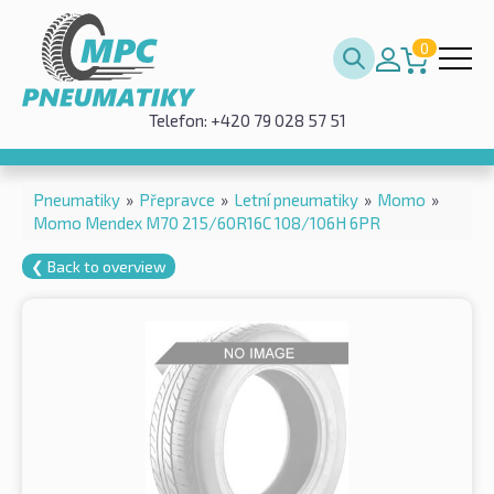
0
Telefon: +420 79 028 57 51
Pneumatiky
»
Přepravce
»
Letní pneumatiky
»
Momo
»
Momo Mendex M70 215/60R16C 108/106H 6PR
❮ Back to overview