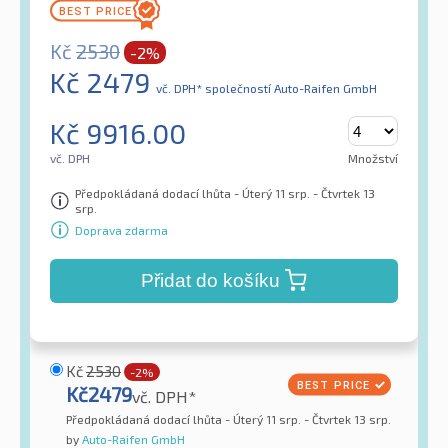
Kč
2530
-2%
Kč
2479
vč. DPH*
společností Auto-Raifen GmbH
Kč
9916.00
vč. DPH
Množství
Předpokládaná dodací lhůta - Úterý 11 srp. - Čtvrtek 13
srp.
Doprava zdarma
Přidat do košíku
Kč
2530
-2%
Kč
2479
vč. DPH*
Předpokládaná dodací lhůta - Úterý 11 srp. - Čtvrtek 13 srp.
by
Auto-Raifen GmbH