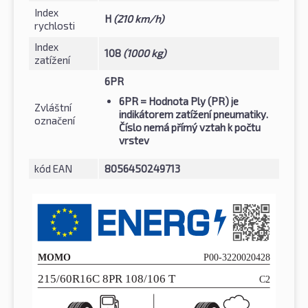
Index
H
(210 km/h)
rychlosti
Index
108
(1000 kg)
zatížení
6PR
6PR
= Hodnota Ply (PR) je
Zvláštní
indikátorem zatížení pneumatiky.
označení
Číslo nemá přímý vztah k počtu
vrstev
kód EAN
8056450249713