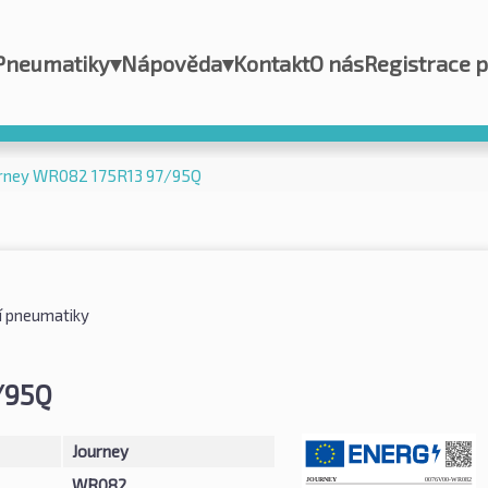
Pneumatiky
▾
Nápověda
▾
Kontakt
O nás
Registrace 
rney WR082 175R13 97/95Q
í pneumatiky
/95Q
Journey
WR082