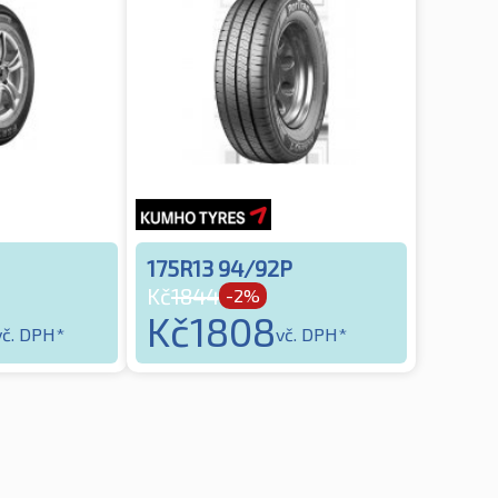
175R13 94/92P
Kč
1844
-2%
Kč
1808
vč. DPH*
vč. DPH*