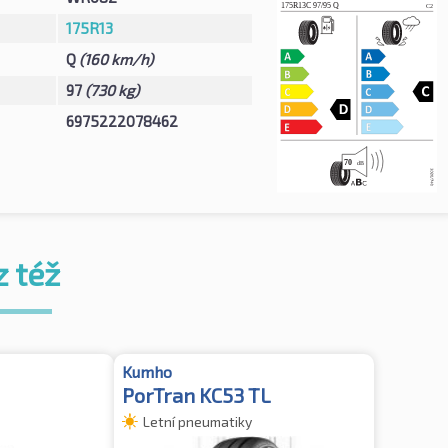
175R13
Q
(160 km/h)
97
(730 kg)
6975222078462
z též
Kumho
PorTran KC53 TL
Letní pneumatiky