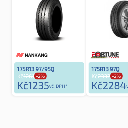
175R13 97/95Q
175R13 97Q
Kč
1261
Kč
2332
-2%
-2%
Kč
1235
Kč
2284
vč. DPH*