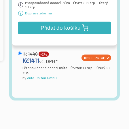
Předpokládaná dodací lhůta - Čtvrtek 13 srp. - Úterý
18 srp.
Doprava zdarma
Přidat do košíku
Kč
1440
-2%
Kč
1411
vč. DPH*
Předpokládaná dodací lhůta - Čtvrtek 13 srp. - Úterý 18
srp.
by
Auto-Raifen GmbH