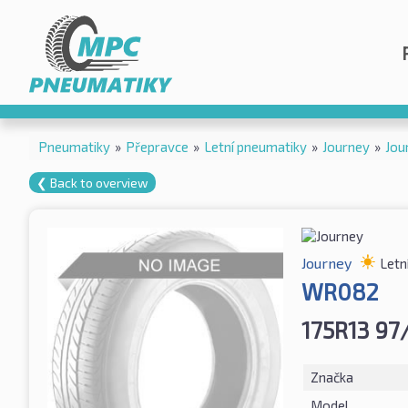
Pneumatiky
»
Přepravce
»
Letní pneumatiky
»
Journey
»
Jou
❮ Back to overview
Journey
Letn
WR082
175R13 97
Značka
Model