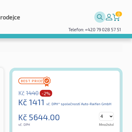
0
prodejce
Telefon: +420 79 028 57 51
Kč
1440
-2%
Kč
1411
vč. DPH*
společností Auto-Raifen GmbH
Kč
5644.00
vč. DPH
Množství