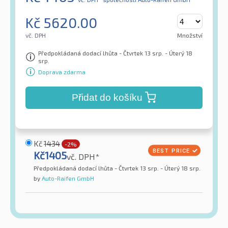
Kč
5620.00
vč. DPH
Množství
Předpokládaná dodací lhůta - Čtvrtek 13 srp. - Úterý 18
srp.
Doprava zdarma
Přidat do košíku
Kč
1434
-2%
Kč
1405
vč. DPH*
Předpokládaná dodací lhůta - Čtvrtek 13 srp. - Úterý 18 srp.
by
Auto-Raifen GmbH