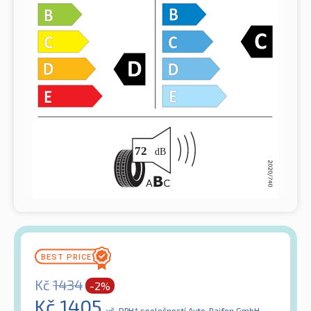
Kč
1434
-2%
Kč
1405
vč. DPH*
společností Auto-Raifen GmbH