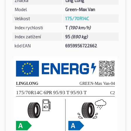
Značka
Ling Long
Model
Green-Max Van
Velikost
175/70R14C
Index rychlosti
T
(190 km/h)
Index zatížení
95
(690 kg)
kód EAN
6959956722662