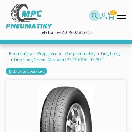
0
Telefon: +420 79 028 57 51
Pneumatiky
»
Přepravce
»
Letní pneumatiky
»
Ling Long
»
Ling Long Green-Max Van 175/70R14C 95/93T
❮ Back to overview