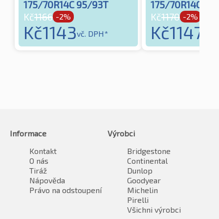
175/70R14C 95/93T
175/70R14C 95
Kč
1166
Kč
1170
-2%
-2%
Kč
1143
Kč
1147
vč. DPH*
vč. 
Informace
Výrobci
Kontakt
Bridgestone
O nás
Continental
Tiráž
Dunlop
Nápověda
Goodyear
Právo na odstoupení
Michelin
Pirelli
Všichni výrobci