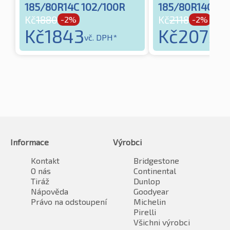
185/80R14C 102/100R
185/80R14C 10
Kč
1880
Kč
2118
-2%
-2%
Kč
1843
Kč
2075
vč. DPH*
vč
Informace
Výrobci
Kontakt
Bridgestone
O nás
Continental
Tiráž
Dunlop
Nápověda
Goodyear
Právo na odstoupení
Michelin
Pirelli
Všichni výrobci