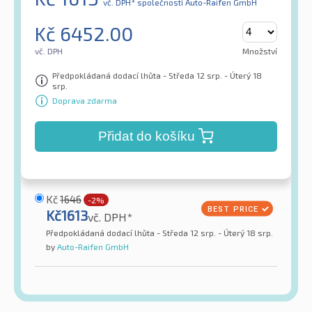
vč. DPH*
společností Auto-Raifen GmbH
Kč
6452.00
vč. DPH
Množství
Předpokládaná dodací lhůta - Středa 12 srp. - Úterý 18
srp.
Doprava zdarma
Přidat do košíku
Kč
1646
-2%
Kč
1613
vč. DPH*
Předpokládaná dodací lhůta - Středa 12 srp. - Úterý 18 srp.
by
Auto-Raifen GmbH