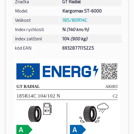
Značka
GT Radial
Model
Kargomax ST-6000
Velikost
185/80R14C
Index rychlosti
N
(140 km/h)
Index zatížení
104
(900 kg)
kód EAN
6932877115225