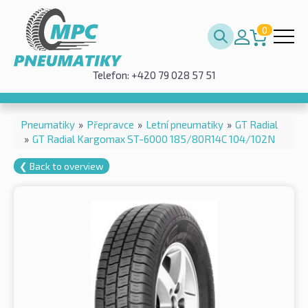
0
Telefon: +420 79 028 57 51
Pneumatiky
»
Přepravce
»
Letní pneumatiky
»
GT Radial
»
GT Radial Kargomax ST-6000 185/80R14C 104/102N
❮ Back to overview