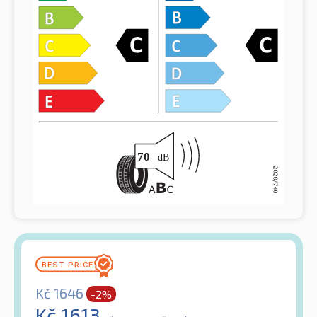
Kč
1646
-2%
Kč
1613