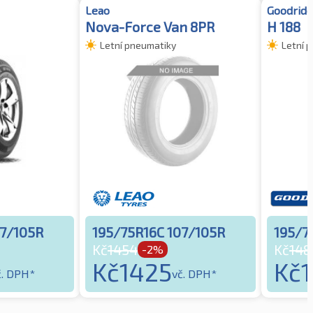
Leao
Goodride
Nova-Force Van 8PR
H 188
Letní pneumatiky
Letní 
07/105R
195/75R16C 107/105R
195/7
Kč
1454
Kč
148
-2%
Kč
1425
Kč
č. DPH*
vč. DPH*