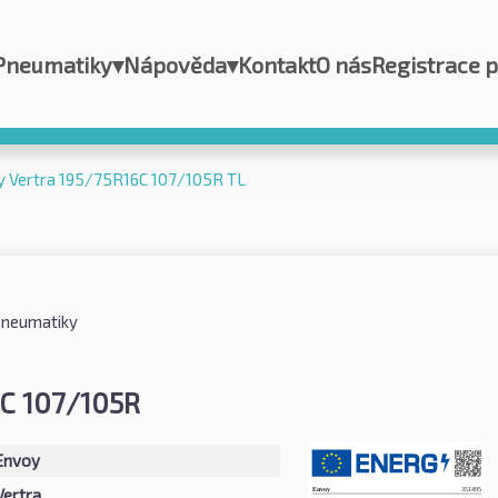
Pneumatiky
▾
Nápověda
▾
Kontakt
O nás
Registrace 
y Vertra 195/75R16C 107/105R TL
pneumatiky
C 107/105R
Envoy
Vertra