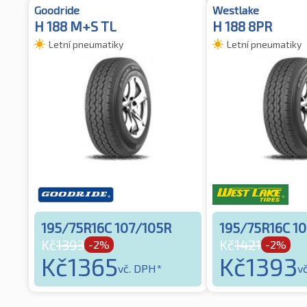
Goodride
Westlake
H 188 M+S TL
H 188 8PR
Letní pneumatiky
Letní pneumatiky
195/75R16C 107/105R
195/75R16C 1
Kč
1393
Kč
1421
-2%
-2%
Kč
1365
Kč
1393
vč. DPH*
v