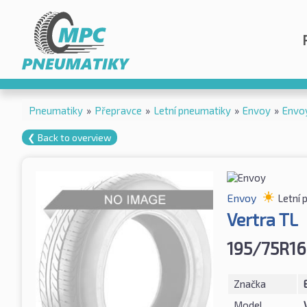
Pneumatiky
»
Přepravce
»
Letní pneumatiky
»
Envoy
»
Envo
❮ Back to overview
Envoy
Letní 
Vertra TL
195/75R16
Značka
Model