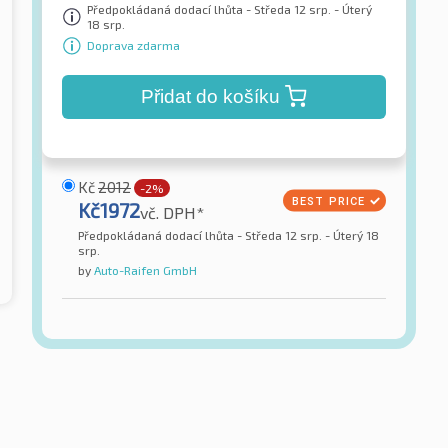
Předpokládaná dodací lhůta - Středa 12 srp. - Úterý
18 srp.
Doprava zdarma
Přidat do košíku
Kč
2012
-2%
Kč
1972
vč. DPH*
Předpokládaná dodací lhůta - Středa 12 srp. - Úterý 18
srp.
by
Auto-Raifen GmbH