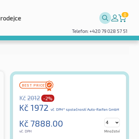
0
prodejce
Telefon: +420 79 028 57 51
Kč
2012
-2%
Kč
1972
vč. DPH*
společností Auto-Raifen GmbH
Kč
7888.00
vč. DPH
Množství