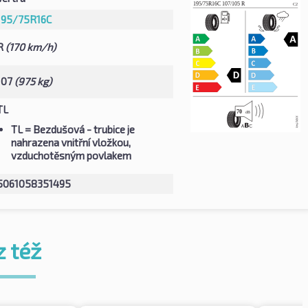
195/75R16C
R
(170 km/h)
107
(975 kg)
TL
TL
= Bezdušová - trubice je
nahrazena vnitřní vložkou,
vzduchotěsným povlakem
5061058351495
z též