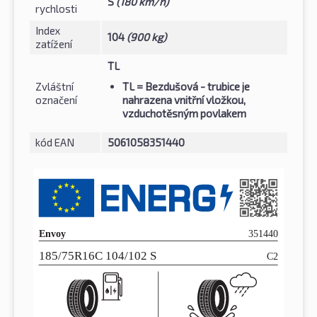
S
(180 km/h)
rychlosti
Index
104
(900 kg)
zatížení
TL
Zvláštní
TL
= Bezdušová - trubice je
označení
nahrazena vnitřní vložkou,
vzduchotěsným povlakem
kód EAN
5061058351440