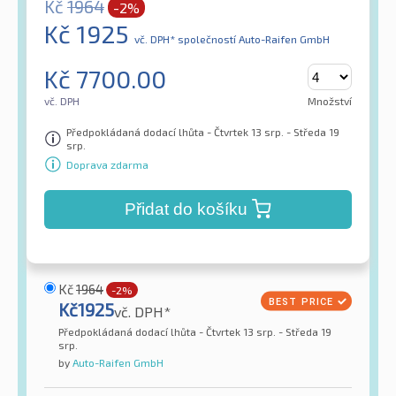
Kč
1964
-2%
Kč
1925
vč. DPH*
společností Auto-Raifen GmbH
Kč
7700.00
vč. DPH
Množství
Předpokládaná dodací lhůta - Čtvrtek 13 srp. - Středa 19
srp.
Doprava zdarma
Přidat do košíku
Kč
1964
-2%
Kč
1925
vč. DPH*
Předpokládaná dodací lhůta - Čtvrtek 13 srp. - Středa 19
srp.
by
Auto-Raifen GmbH