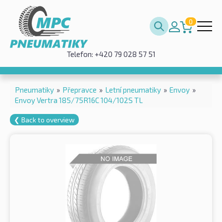
0
Telefon: +420 79 028 57 51
Pneumatiky
»
Přepravce
»
Letní pneumatiky
»
Envoy
»
Envoy Vertra 185/75R16C 104/102S TL
❮ Back to overview