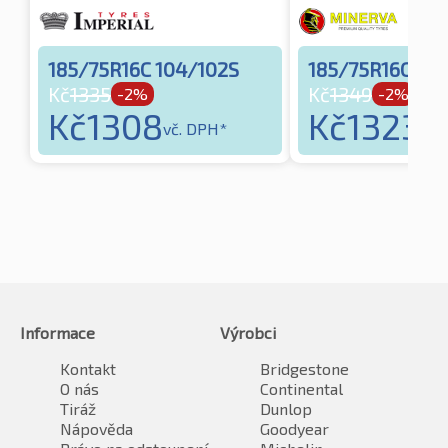
185/75R16C 104/102S
185/75R16C 10
Kč
1335
Kč
1349
-2%
-2%
Kč
1308
Kč
1323
vč. DPH*
vč.
Informace
Výrobci
Kontakt
Bridgestone
O nás
Continental
Tiráž
Dunlop
Nápověda
Goodyear