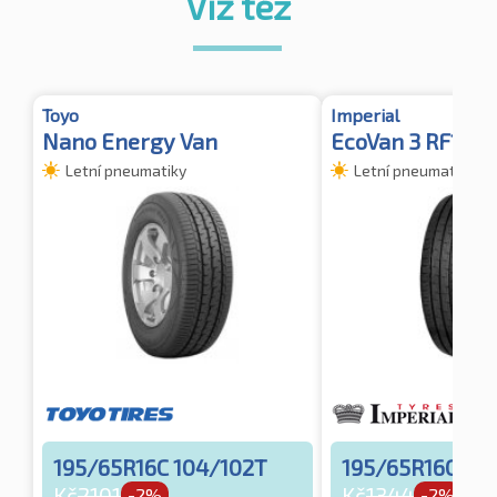
Viz též
Toyo
Imperial
Nano Energy Van
EcoVan 3 RF19 
Letní pneumatiky
Letní pneumatiky
195/65R16C 104/102T
195/65R16C 10
Kč
2101
Kč
1344
-2%
-2%