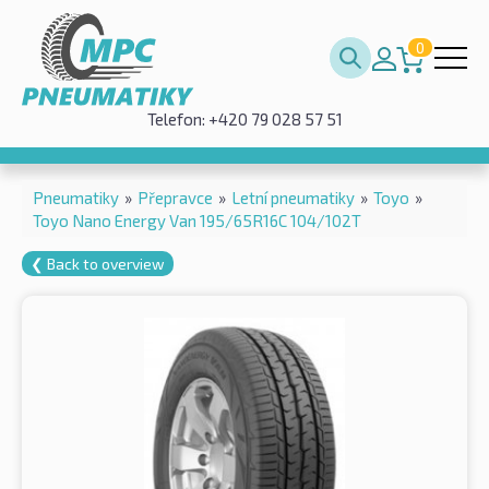
0
Telefon: +420 79 028 57 51
Pneumatiky
»
Přepravce
»
Letní pneumatiky
»
Toyo
»
Toyo Nano Energy Van 195/65R16C 104/102T
❮ Back to overview