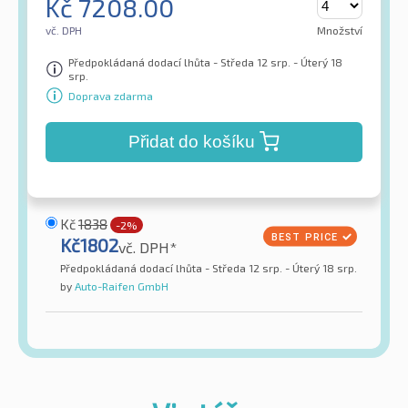
Kč
7208.00
vč. DPH
Množství
Předpokládaná dodací lhůta - Středa 12 srp. - Úterý 18
srp.
Doprava zdarma
Přidat do košíku
Kč
1838
-2%
Kč
1802
vč. DPH*
Předpokládaná dodací lhůta - Středa 12 srp. - Úterý 18 srp.
by
Auto-Raifen GmbH