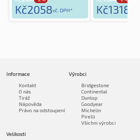
Kč
2058
Kč
1318
vč. DPH*
vč. 
Informace
Výrobci
Kontakt
Bridgestone
O nás
Continental
Tiráž
Dunlop
Nápověda
Goodyear
Právo na odstoupení
Michelin
Pirelli
Všichni výrobci
Velikosti