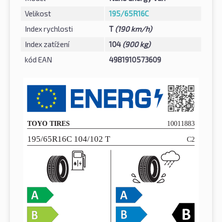
Velikost
195/65R16C
Index rychlosti
T
(190 km/h)
Index zatížení
104
(900 kg)
kód EAN
4981910573609