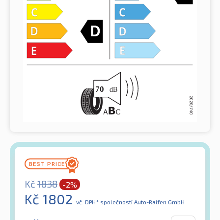
Kč
1838
-2%
Kč
1802
vč. DPH*
společností Auto-Raifen GmbH