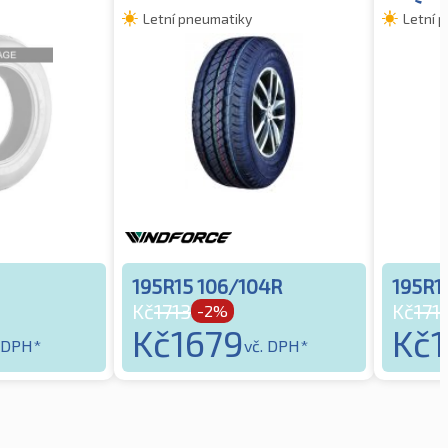
Letní pneumatiky
Letní 
195R15 106/104R
195R1
Kč
1713
Kč
171
-2%
Kč
1679
Kč
. DPH*
vč. DPH*