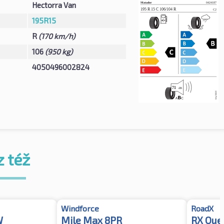
Hectorra Van
195R15
R
(170 km/h)
106
(950 kg)
4050496002824
z též
Windforce
RoadX
W
Mile Max 8PR
RX Que