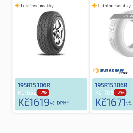
Letní pneumatiky
Letní pneumatiky
195R15 106R
195R15 106R
Kč
1652
Kč
1705
-2%
-2%
Kč
1619
Kč
1671
vč. DPH*
vč