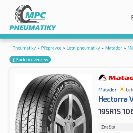
Pneumatiky
»
Přepravce
»
Letní pneumatiky
»
Matador
»
Ma
❮ Back to overview
Matador
Let
Hectorra 
195R15 10
Značka