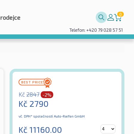
0
prodejce
Telefon: +420 79 028 57 51
Kč
2847
-2%
Kč
2790
vč. DPH*
společností Auto-Raifen GmbH
Kč
11160.00