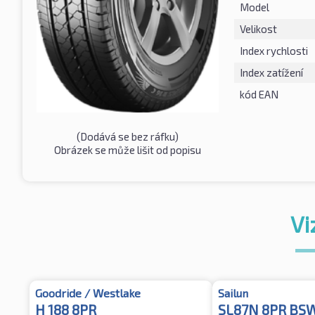
Model
Velikost
Index rychlosti
Index zatížení
kód EAN
(Dodává se bez ráfku)
Obrázek se může lišit od popisu
Vi
Goodride / Westlake
Sailun
H 188 8PR
SL87N 8PR BS