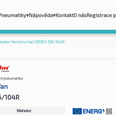
Pneumatiky
▾
Nápověda
▾
Kontakt
O nás
Registrace 
tador Hectorra Van 195R15 106/104R
ní pneumatiky
Van
6/104R
Matador