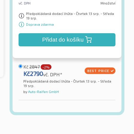
vč. DPH
Množství
Předpokládaná dodací lhůta - Čtvrtek 13 srp. - Středa
19 srp.
Doprava zdarma
Přidat do košíku
Kč
2847
-2%
Kč
2790
vč. DPH*
Předpokládaná dodací lhůta - Čtvrtek 13 srp. - Středa
19 srp.
by
Auto-Raifen GmbH
Dunlop
st C02 8PR BSW
SP LT5 TL