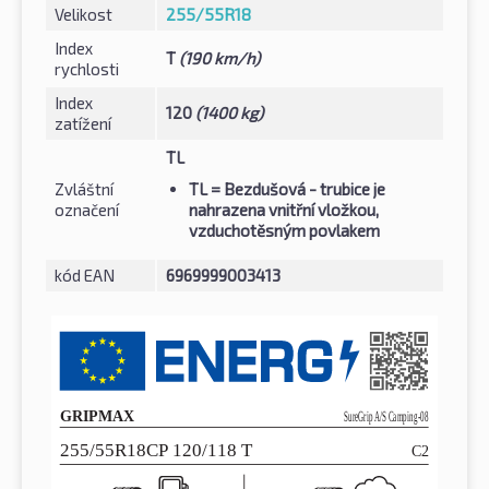
Velikost
255/55R18
Index
T
(190 km/h)
rychlosti
Index
120
(1400 kg)
zatížení
TL
Zvláštní
TL
= Bezdušová - trubice je
označení
nahrazena vnitřní vložkou,
vzduchotěsným povlakem
kód EAN
6969999003413