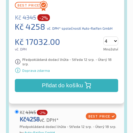
Kč
4345
-2%
Kč
4258
vč. DPH*
společností Auto-Raifen GmbH
Kč
17032.00
vč. DPH
Množství
Předpokládaná dodací lhůta - Středa 12 srp. - Úterý 18
srp.
Doprava zdarma
Přidat do košíku
Kč
4345
-2%
Kč
4258
vč. DPH*
Předpokládaná dodací lhůta - Středa 12 srp. - Úterý 18 srp.
by
Auto-Raifen GmbH