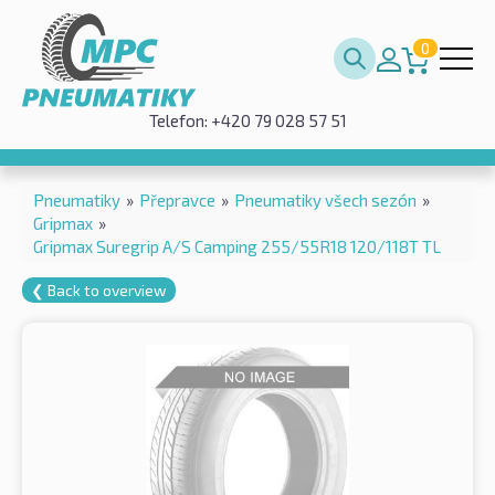
0
Telefon: +420 79 028 57 51
Pneumatiky
»
Přepravce
»
Pneumatiky všech sezón
»
Gripmax
»
Gripmax Suregrip A/S Camping 255/55R18 120/118T TL
❮ Back to overview