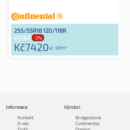
255/55R18 120/118R
Kč
7571
-2%
Kč
7420
vč. DPH*
Informace
Výrobci
Kontakt
Bridgestone
O nás
Continental
Tiráž
Dunlop