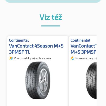
Viz též
Continental
Continental
VanContact 4Season M+S
VanContact™ A/
3PMSF TL
M+S 3PMSF TL
Pneumatiky všech sezón
Pneumatiky všech s