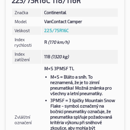
225/75R16C 118/116R
Značka
Continental
Model
VanContact Camper
Velikost
225/75R16C
Index
R
(170 km/h)
rychlosti
Index
118
(1320 kg)
zatížení
M+S 3PMSF TL
M+S
= Bláto a sníh. To
neznamená, že je to zimní
pneumatika! Možná známka pro
všechny a letní pneumatiky.
3PMSF
= 3 špičky Mountain Snow
Flake - symbol označený na
bočnici pneumatiky označuje, že
Zvláštní
pneumatika splňuje požadovaná
označení
kritéria výkonu při sněhové
zkoušce, aby mohla být