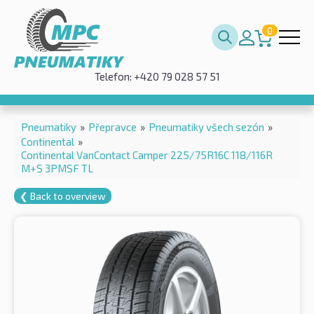
0
Telefon: +420 79 028 57 51
Pneumatiky
»
Přepravce
»
Pneumatiky všech sezón
»
Continental
»
Continental VanContact Camper 225/75R16C 118/116R
M+S 3PMSF TL
❮ Back to overview