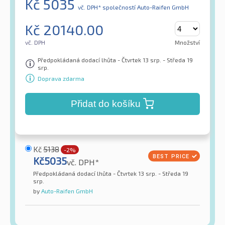
Kč
5035
vč. DPH*
společností Auto-Raifen GmbH
Kč
20140.00
vč. DPH
Množství
Předpokládaná dodací lhůta - Čtvrtek 13 srp. - Středa 19
srp.
Doprava zdarma
Přidat do košíku
Kč
5138
-2%
Kč
5035
vč. DPH*
Předpokládaná dodací lhůta - Čtvrtek 13 srp. - Středa 19
srp.
by
Auto-Raifen GmbH