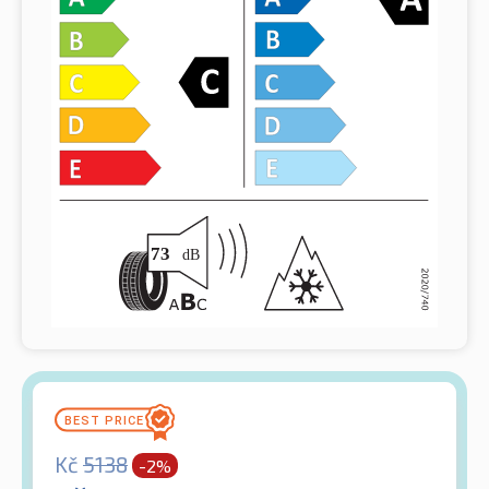
Kč
5138
-2%