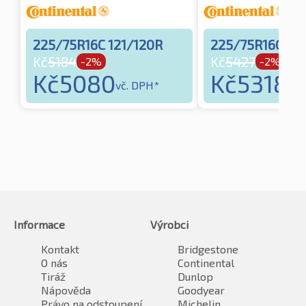
225/75R16C 121/120R
225/75R16C 121
Kč
5184
Kč
5427
-2%
-2%
Kč
5080
Kč
5318
vč. DPH*
vč.
Informace
Výrobci
Kontakt
Bridgestone
O nás
Continental
Tiráž
Dunlop
Nápověda
Goodyear
Právo na odstoupení
Michelin