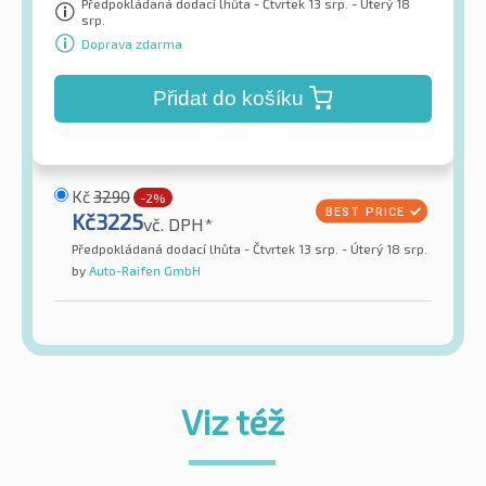
Předpokládaná dodací lhůta - Čtvrtek 13 srp. - Úterý 18
srp.
Doprava zdarma
Přidat do košíku
Kč
3290
-2%
Kč
3225
vč. DPH*
Předpokládaná dodací lhůta - Čtvrtek 13 srp. - Úterý 18 srp.
by
Auto-Raifen GmbH
Viz též