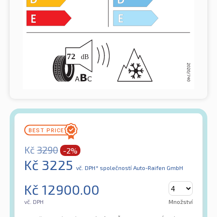
Kč
3290
-2%
Kč
3225
vč. DPH*
společností Auto-Raifen GmbH
Kč
12900.00
vč. DPH
Množství