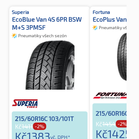
Superia
Fortuna
EcoBlue Van 4S 6PR BSW
EcoPlus Van 4S
M+S 3PMSF
Pneumatiky všech s
Pneumatiky všech sezón
215/60R16C 103
215/60R16C 103/101T
Kč
1454
-2%
Kč
1411
-2%
Kč
1425
Kč
1383
vč.
vč. DPH*