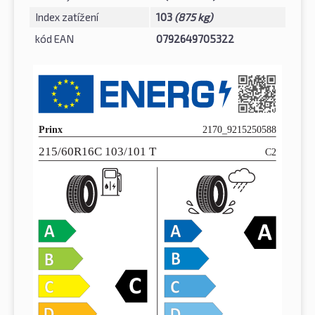
Index zatížení
103
(875 kg)
kód EAN
0792649705322