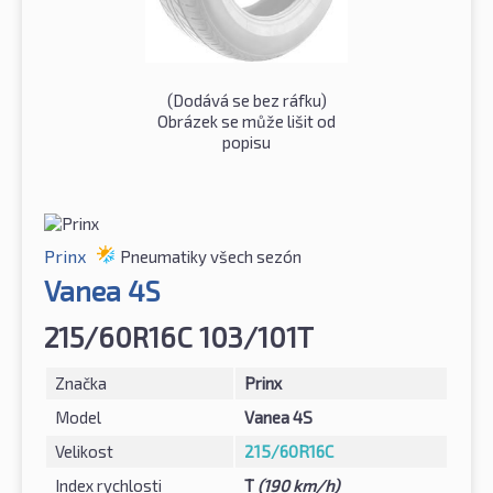
(Dodává se bez ráfku)
Obrázek se může lišit od
popisu
Prinx
Pneumatiky všech sezón
Vanea 4S
215/60R16C 103/101T
Značka
Prinx
Model
Vanea 4S
Velikost
215/60R16C
Index rychlosti
T
(190 km/h)