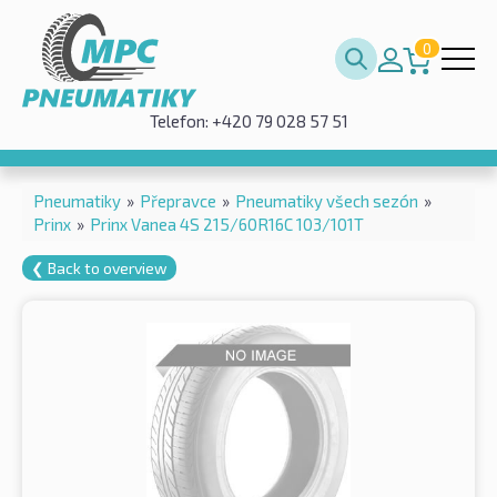
0
Telefon: +420 79 028 57 51
Pneumatiky
»
Přepravce
»
Pneumatiky všech sezón
»
Prinx
»
Prinx Vanea 4S 215/60R16C 103/101T
❮ Back to overview