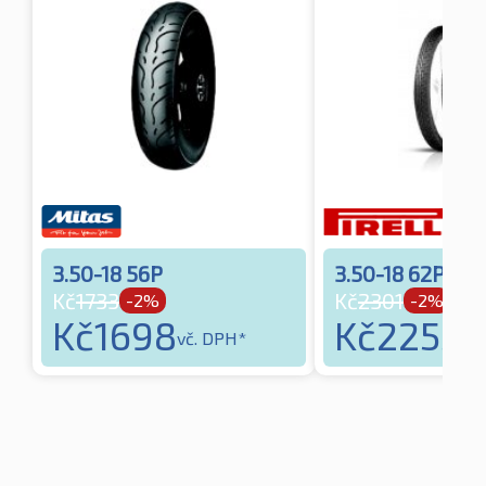
3.50-18 56P
3.50-18 62P
Kč
1733
Kč
2301
-2%
-2%
Kč
1698
Kč
2255
vč. DPH*
vč