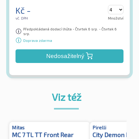
Kč
-
vč. DPH
Množství
Předpokládaná dodací lhůta - Čtvrtek 6 srp. - Čtvrtek 6
srp.
Doprava zdarma
Nedosažitelný
Viz též
Mitas
Pirelli
MC 7 TL TT Front Rear
City Demon Rear