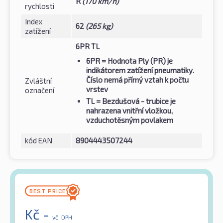
R
(170 km/h)
rychlosti
Index
62
(265 kg)
zatížení
6PR TL
6PR
= Hodnota Ply (PR) je
indikátorem zatížení pneumatiky.
Číslo nemá přímý vztah k počtu
Zvláštní
vrstev
označení
TL
= Bezdušová - trubice je
nahrazena vnitřní vložkou,
vzduchotěsným povlakem
kód EAN
8904443507244
Kč
-
vč. DPH