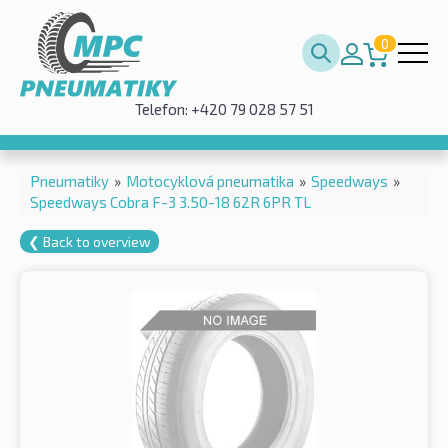
0
Telefon: +420 79 028 57 51
Pneumatiky
»
Motocyklová pneumatika
»
Speedways
»
Speedways Cobra F-3 3.50-18 62R 6PR TL
❮ Back to overview