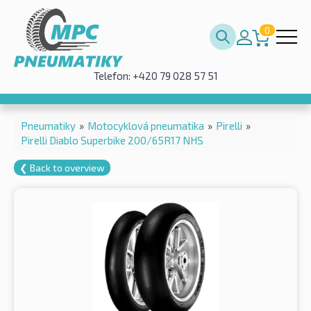
0
Telefon: +420 79 028 57 51
Pneumatiky
»
Motocyklová pneumatika
»
Pirelli
»
Pirelli Diablo Superbike 200/65R17 NHS
❮ Back to overview