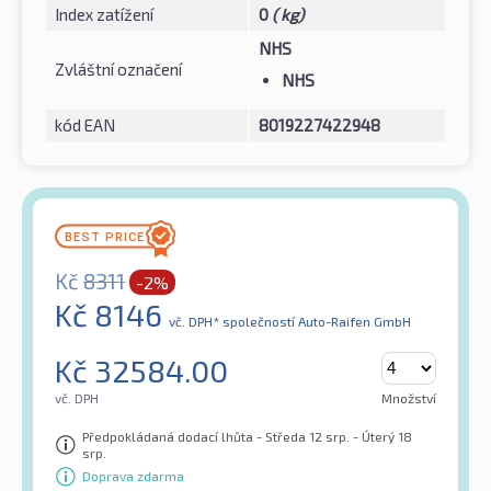
Index zatížení
0
( kg)
NHS
Zvláštní označení
NHS
kód EAN
8019227422948
Kč
8311
-2%
Kč
8146
vč. DPH*
společností Auto-Raifen GmbH
Kč
32584.00
vč. DPH
Množství
Předpokládaná dodací lhůta - Středa 12 srp. - Úterý 18
srp.
Doprava zdarma