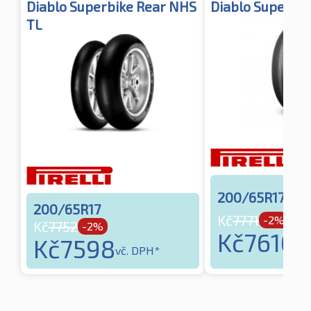
Diablo Superbike Rear NHS
Diablo Superbik
TL
200/65R17
200/65R17
Kč
7771
-2%
Kč
7752
-2%
Kč
7616
Kč
7598
vč.
vč. DPH*