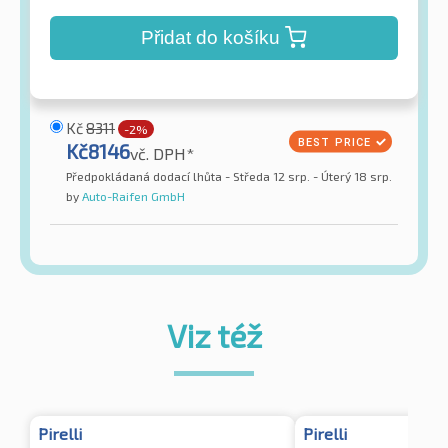
Přidat do košíku
Kč
8311
-2%
Kč
8146
vč. DPH*
Předpokládaná dodací lhůta - Středa 12 srp. - Úterý 18 srp.
by
Auto-Raifen GmbH
Viz též
Pirelli
Pirelli