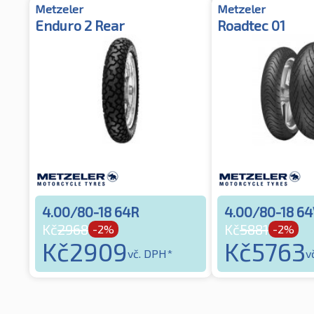
Metzeler
Metzeler
Enduro 2 Rear
Roadtec 01
4.00/80-18 64R
4.00/80-18 6
Kč
2968
Kč
5881
-2%
-2%
Kč
2909
Kč
5763
vč. DPH*
v