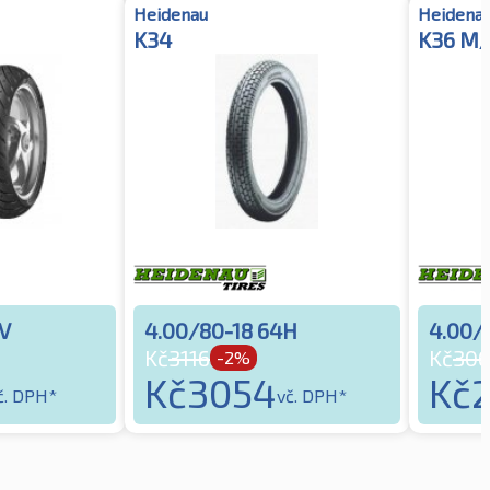
Heidenau
Heidena
K34
K36 M/
4V
4.00/80-18 64H
4.00/
Kč
3116
Kč
30
-2%
Kč
3054
Kč
č. DPH*
vč. DPH*