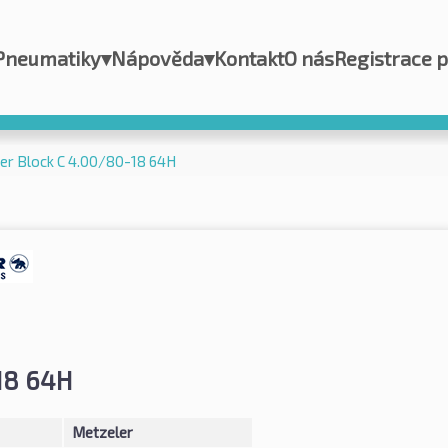
Pneumatiky
▾
Nápověda
▾
Kontakt
O nás
Registrace 
er Block C 4.00/80-18 64H
18 64H
Metzeler