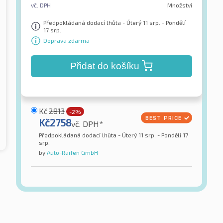
vč. DPH
Množství
Předpokládaná dodací lhůta - Úterý 11 srp. - Pondělí
17 srp.
Doprava zdarma
Přidat do košíku
Kč
2813
-2%
Kč
2758
vč. DPH*
Předpokládaná dodací lhůta - Úterý 11 srp. - Pondělí 17
srp.
by
Auto-Raifen GmbH