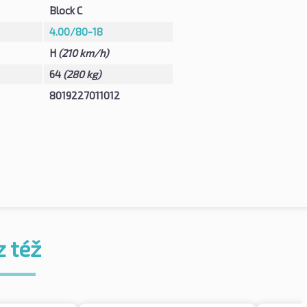
Block C
4.00/80-18
H
(210 km/h)
64
(280 kg)
8019227011012
z též