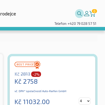
0
prodejce
Telefon: +420 79 028 57 51
Kč
2813
-2%
Kč
2758
vč. DPH*
společností Auto-Raifen GmbH
Kč
11032.00