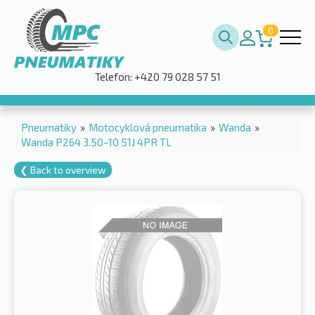
0
Telefon: +420 79 028 57 51
Pneumatiky
»
Motocyklová pneumatika
»
Wanda
»
Wanda P264 3.50-10 51J 4PR TL
❮ Back to overview