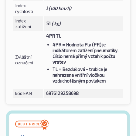
Index
J
(100 km/h)
rychlosti
Index
51
( kg)
zatížení
4PR TL
4PR
= Hodnota Ply (PR) je
indikátorem zatížení pneumatiky.
Číslo nemá přímý vztah k počtu
Zvláštní
vrstev
označení
TL
= Bezdušová - trubice je
nahrazena vnitřní vložkou,
vzduchotěsným povlakem
kód EAN
6976129258698