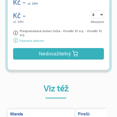
Kč
-
vč. DPH
Kč
-
vč. DPH
Množství
Předpokládaná dodací lhůta - Pondělí 10 srp. - Pondělí 10
srp.
Doprava zdarma
Nedosažitelný
Viz též
Wanda
Pirelli