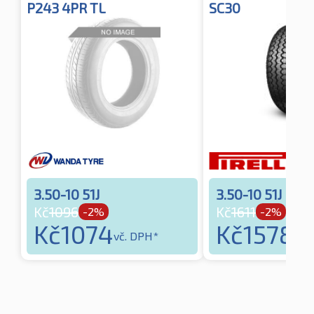
P243 4PR TL
SC30
3.50-10 51J
3.50-10 51J
Kč
1096
Kč
1611
-2%
-2%
Kč
1074
Kč
1578
vč. DPH*
vč.