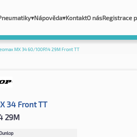
Pneumatiky
▾
Nápověda
▾
Kontakt
O nás
Registrace 
Geomax MX 34 60/100R14 29M Front TT
 34 Front TT
4 29M
Dunlop