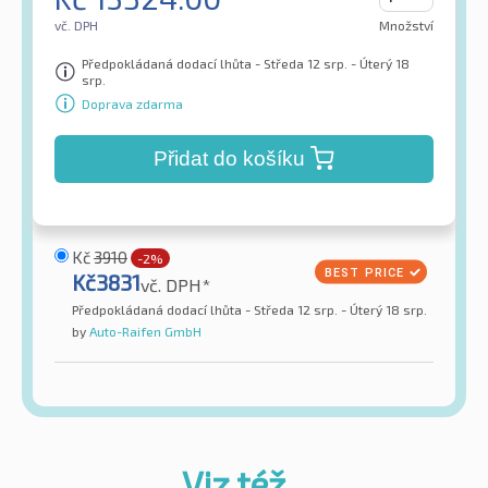
vč. DPH
Množství
Předpokládaná dodací lhůta - Středa 12 srp. - Úterý 18
srp.
Doprava zdarma
Přidat do košíku
Kč
3910
-2%
Kč
3831
vč. DPH*
Předpokládaná dodací lhůta - Středa 12 srp. - Úterý 18 srp.
by
Auto-Raifen GmbH
Viz též