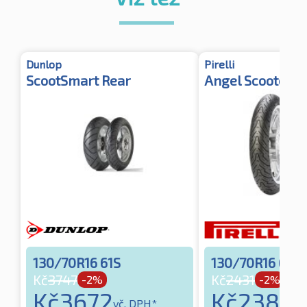
Dunlop
Pirelli
ScootSmart Rear
Angel Scooter T
130/70R16 61S
130/70R16 61S
Kč
3747
Kč
2431
-2%
-2%
Kč
3672
Kč
2382
vč. DPH*
vč