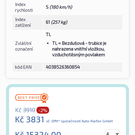
Index
S
(180 km/h)
rychlosti
Index
61
(257 kg)
zatížení
TL
Zvláštní
TL
= Bezdušová - trubice je
označení
nahrazena vnitřní vložkou,
vzduchotěsným povlakem
kód EAN
4038526360854
Kč
3910
-2%
Kč
3831
vč. DPH*
společností Auto-Raifen GmbH
Kč
15324.00