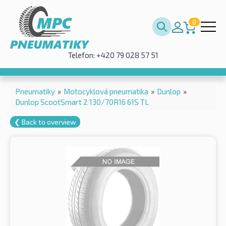
0
Telefon: +420 79 028 57 51
Pneumatiky
»
Motocyklová pneumatika
»
Dunlop
»
Dunlop ScootSmart 2 130/70R16 61S TL
❮ Back to overview