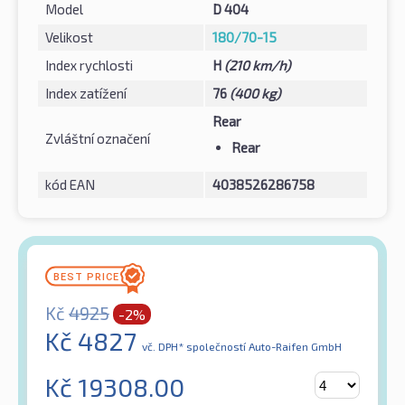
Model
D 404
Velikost
180/70-15
Index rychlosti
H
(210 km/h)
Index zatížení
76
(400 kg)
Rear
Zvláštní označení
Rear
kód EAN
4038526286758
Kč
4925
-2%
Kč
4827
vč. DPH*
společností Auto-Raifen GmbH
Kč
19308.00