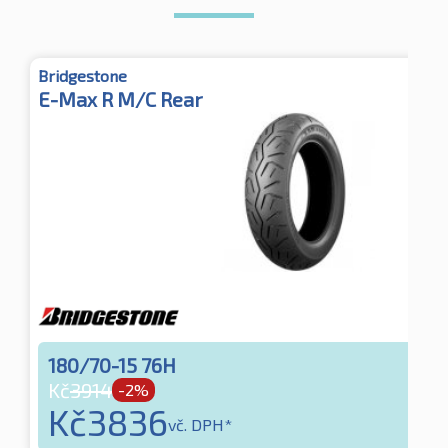
Bridgestone
E-Max R M/C Rear
180/70-15 76H
Kč
3914
-2%
Kč
3836
vč. DPH*