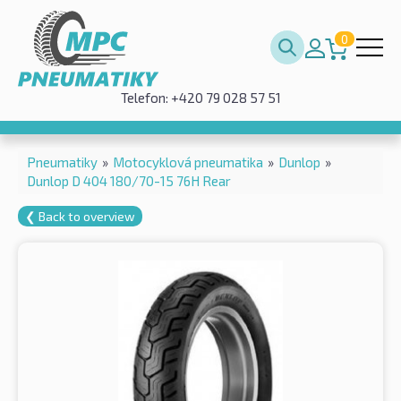
0
Telefon: +420 79 028 57 51
Pneumatiky
»
Motocyklová pneumatika
»
Dunlop
»
Dunlop D 404 180/70-15 76H Rear
❮ Back to overview