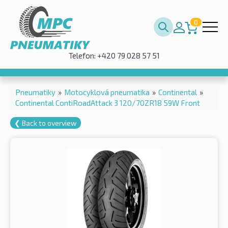
0
Telefon: +420 79 028 57 51
Pneumatiky
»
Motocyklová pneumatika
»
Continental
»
Continental ContiRoadAttack 3 120/70ZR18 59W Front
❮ Back to overview