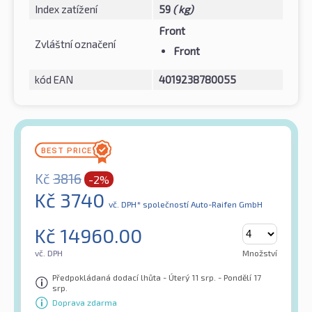
Index zatížení
59
( kg)
Front
Zvláštní označení
Front
kód EAN
4019238780055
Kč
3816
-2%
Kč
3740
vč. DPH*
společností Auto-Raifen GmbH
Kč
14960.00
vč. DPH
Množství
Předpokládaná dodací lhůta - Úterý 11 srp. - Pondělí 17
srp.
Doprava zdarma