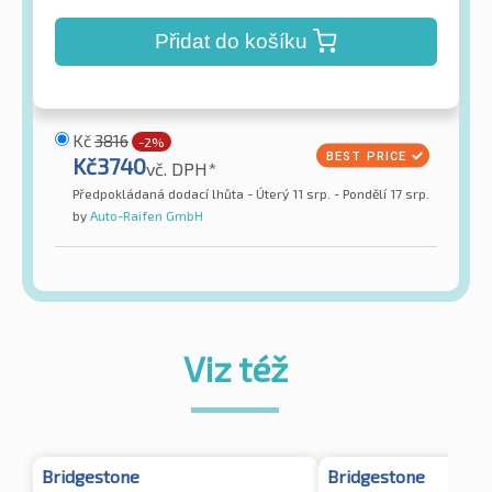
Přidat do košíku
Kč
3816
-2%
Kč
3740
vč. DPH*
Předpokládaná dodací lhůta - Úterý 11 srp. - Pondělí 17 srp.
by
Auto-Raifen GmbH
Viz též
Bridgestone
Bridgestone