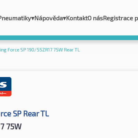
Pneumatiky
▾
Nápověda
▾
Kontakt
O nás
Registrace 
ring Force SP 190/55ZR17 75W Rear TL
rce SP Rear TL
17 75W