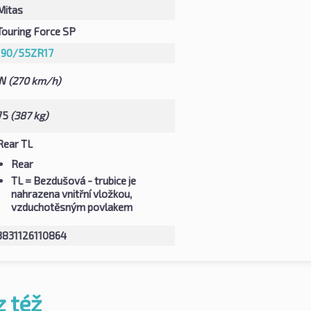
Mitas
Touring Force SP
190/55ZR17
W
(270 km/h)
75
(387 kg)
Rear TL
Rear
TL
= Bezdušová - trubice je
nahrazena vnitřní vložkou,
vzduchotěsným povlakem
3831126110864
z též