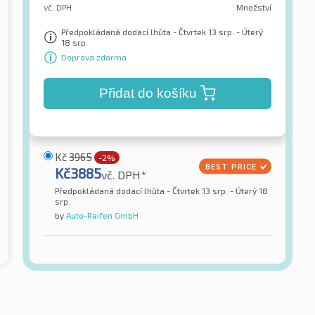
vč. DPH
Množství
Předpokládaná dodací lhůta - Čtvrtek 13 srp. - Úterý
18 srp.
Doprava zdarma
Přidat do košíku
Kč
3965
-2%
Kč
3885
vč. DPH*
Předpokládaná dodací lhůta - Čtvrtek 13 srp. - Úterý 18
srp.
by
Auto-Raifen GmbH