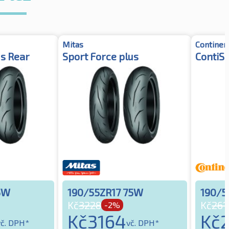
Mitas
Continen
us Rear
Sport Force plus
ContiS
5W
190/55ZR17 75W
190/5
Kč
3228
Kč
261
-2%
Kč
3164
Kč
vč. DPH*
vč. DPH*