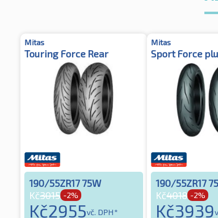
Mitas
Mitas
Touring Force Rear
Sport Force pl
190/55ZR17 75W
190/55ZR17 7
Kč
3015
Kč
4018
-2%
-2%
Kč
2955
Kč
3939
vč. DPH*