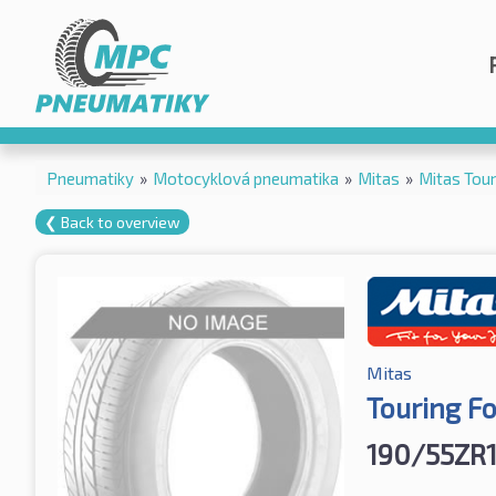
Pneumatiky
»
Motocyklová pneumatika
»
Mitas
»
Mitas Tou
❮ Back to overview
Mitas
Touring Fo
190/55ZR