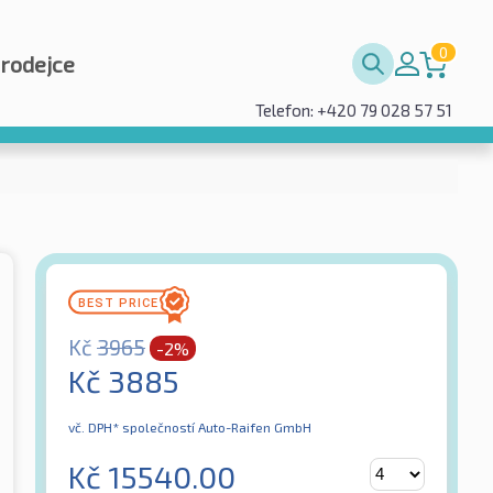
0
prodejce
Telefon: +420 79 028 57 51
Kč
3965
-2%
Kč
3885
vč. DPH*
společností Auto-Raifen GmbH
Kč
15540.00