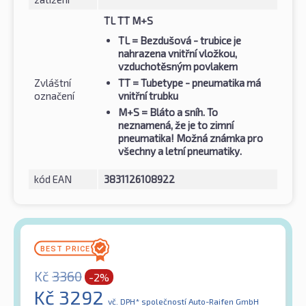
TL TT M+S
TL
= Bezdušová - trubice je
nahrazena vnitřní vložkou,
vzduchotěsným povlakem
Zvláštní
TT
= Tubetype - pneumatika má
označení
vnitřní trubku
M+S
= Bláto a sníh. To
neznamená, že je to zimní
pneumatika! Možná známka pro
všechny a letní pneumatiky.
kód EAN
3831126108922
Kč
3360
-2%
Kč
3292
vč. DPH*
společností Auto-Raifen GmbH