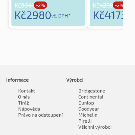
Kč
3041
Kč
4258
-2%
-2%
Kč
2980
Kč
4173
vč. DPH*
vč.
Informace
Výrobci
Kontakt
Bridgestone
O nás
Continental
Tiráž
Dunlop
Nápověda
Goodyear
Právo na odstoupení
Michelin
Pirelli
Všichni výrobci