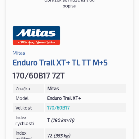
popisu
Mitas
Enduro Trail XT+ TL TT M+S
170/60B17 72T
Značka
Mitas
Model
Enduro Trail XT+
Velikost
170/60B17
Index
T
(190 km/h)
rychlosti
Index
72
(355 kg)
zatížení