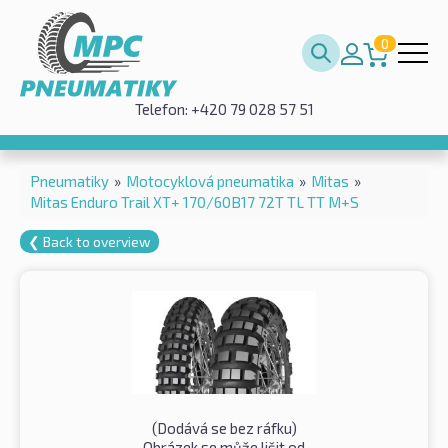
0
Telefon: +420 79 028 57 51
Pneumatiky
»
Motocyklová pneumatika
»
Mitas
»
Mitas Enduro Trail XT+ 170/60B17 72T TL TT M+S
❮ Back to overview
(Dodává se bez ráfku)
Obrázek se může lišit od