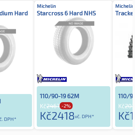
Michelin
Michelin
edium Hard
Starcross 6 Hard NHS
Tracke
110/90-19 62M
110/9
M
Kč
2467
Kč
20
-2%
Kč
2418
Kč
vč. DPH*
č. DPH*