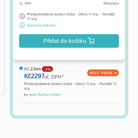
vč. DPH
Množství
Předpokládaná dodací lhůta - Úterý 11 srp. - Pondělí
17 srp.
Doprava zdarma
Přidat do košíku
Kč
2344
-2%
Kč
2297
vč. DPH*
Předpokládaná dodací lhůta - Úterý 11 srp. - Pondělí 17
srp.
by
Auto-Raifen GmbH