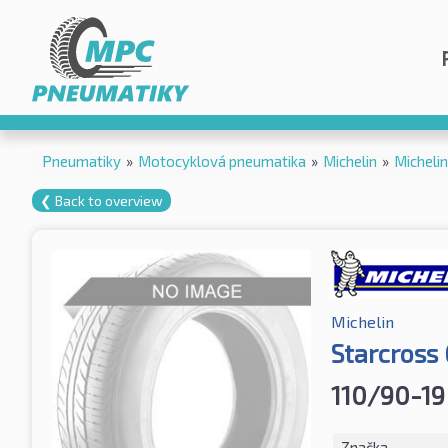
Pneumatiky
»
Motocyklová pneumatika
»
Michelin
»
Micheli
❮ Back to overview
Michelin
Starcross
110/90-19
Značka