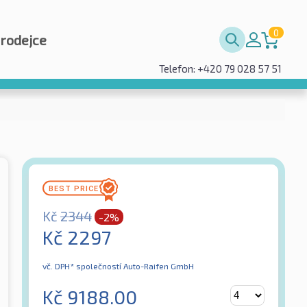
0
prodejce
Telefon: +420 79 028 57 51
Kč
2344
-2%
Kč
2297
vč. DPH*
společností Auto-Raifen GmbH
Kč
9188.00