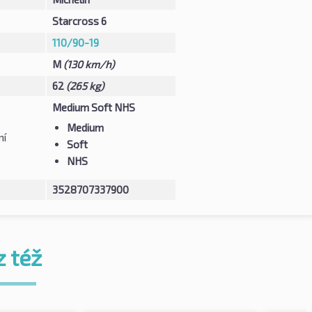
Starcross 6
110/90-19
M
(130 km/h)
62
(265 kg)
Medium Soft NHS
Medium
ní
Soft
NHS
3528707337900
z též