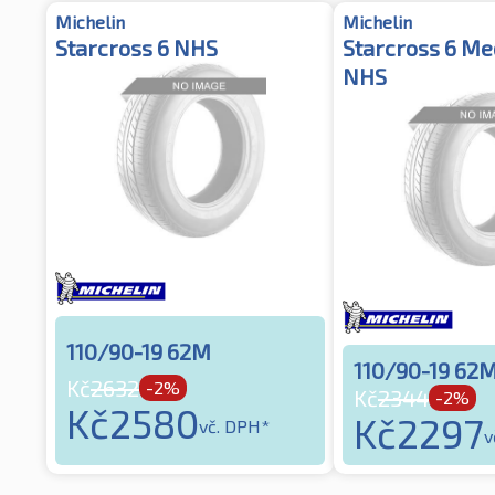
Michelin
Michelin
Starcross 6 NHS
Starcross 6 M
NHS
110/90-19 62M
110/90-19 62
Kč
2632
-2%
Kč
2344
-2%
Kč
2580
Kč
2297
vč. DPH*
v