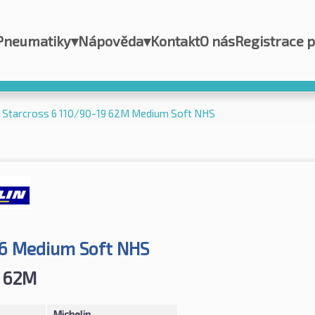
Pneumatiky
▾
Nápověda
▾
Kontakt
O nás
Registrace 
n Starcross 6 110/90-19 62M Medium Soft NHS
 6 Medium Soft NHS
 62M
Michelin