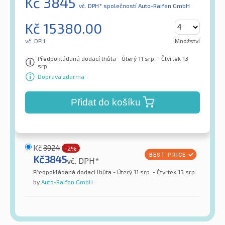
Kč
3845
vč. DPH*
společností Auto-Raifen GmbH
Kč
15380.00
vč. DPH
Množství
Předpokládaná dodací lhůta - Úterý 11 srp. - Čtvrtek 13
srp.
Doprava zdarma
Přidat do košíku
Kč
3924
-2%
Kč
3845
vč. DPH*
Předpokládaná dodací lhůta - Úterý 11 srp. - Čtvrtek 13 srp.
by
Auto-Raifen GmbH