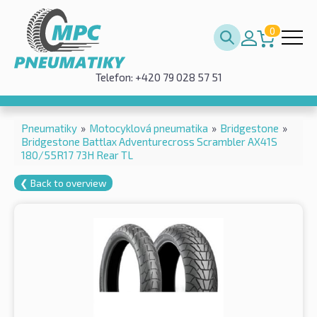
0
Telefon: +420 79 028 57 51
Pneumatiky
»
Motocyklová pneumatika
»
Bridgestone
»
Bridgestone Battlax Adventurecross Scrambler AX41S
180/55R17 73H Rear TL
❮ Back to overview