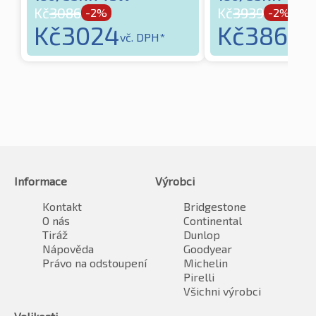
Kč
3086
Kč
3939
-2%
-2%
Kč
3024
Kč
3860
vč. DPH*
vč
Informace
Výrobci
Kontakt
Bridgestone
O nás
Continental
Tiráž
Dunlop
Nápověda
Goodyear
Právo na odstoupení
Michelin
Pirelli
Všichni výrobci