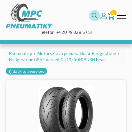
0
Telefon: +420 79 028 57 51
Pneumatiky
»
Motocyklová pneumatika
»
Bridgestone
»
Bridgestone G852 Variant G 210/40R18 73H Rear
❮ Back to overview