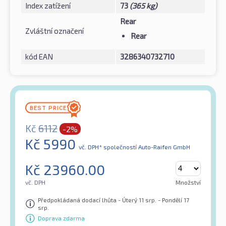
Index zatížení
73
(365 kg)
Rear
Zvláštní označení
Rear
kód EAN
3286340732710
Kč
6112
-2%
Kč
5990
vč. DPH*
společností Auto-Raifen GmbH
Kč
23960.00
vč. DPH
Množství
Předpokládaná dodací lhůta - Úterý 11 srp. - Pondělí 17
srp.
Doprava zdarma