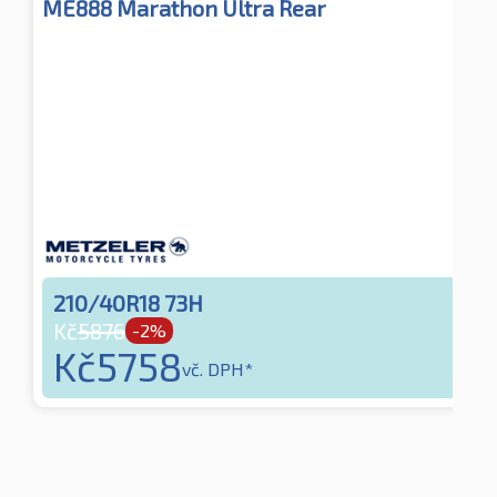
ME888 Marathon Ultra Rear
210/40R18 73H
Kč
5876
-2%
Kč
5758
vč. DPH*