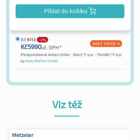
Přidat do košíku
Kč
6112
-2%
Kč
5990
vč. DPH*
Předpokládaná dodací lhůta - Úterý 11 srp. - Pondělí 17 srp.
by
Auto-Raifen GmbH
Viz též
Metzeler