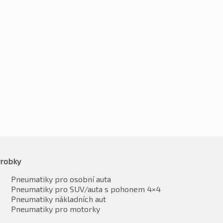
5R15 84T
175/65R15 84T
Kč
984
-2%
-2%
964
Kč
964
vč. DPH*
vč. DPH*
robky
Pneumatiky pro osobní auta
Pneumatiky pro SUV/auta s pohonem 4×4
Pneumatiky nákladních aut
Pneumatiky pro motorky