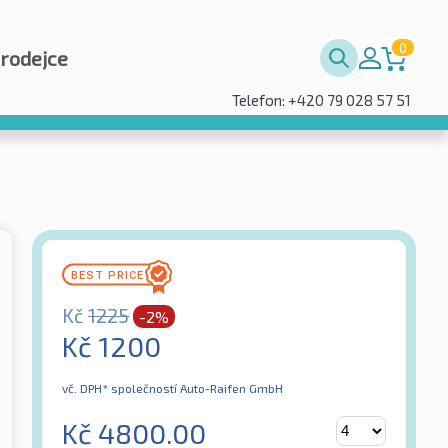
0
prodejce
Telefon: +420 79 028 57 51
Kč
1225
-2%
Kč
1200
vč. DPH*
společností Auto-Raifen GmbH
Kč
4800.00