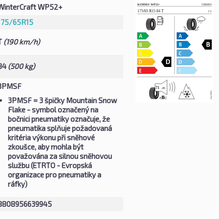
WinterCraft WP52+
175/65R15
T
(190 km/h)
84
(500 kg)
3PMSF
3PMSF
= 3 špičky Mountain Snow
Flake - symbol označený na
bočnici pneumatiky označuje, že
pneumatika splňuje požadovaná
kritéria výkonu při sněhové
zkoušce, aby mohla být
považována za silnou sněhovou
službu (ETRTO - Evropská
organizace pro pneumatiky a
ráfky)
8808956639945