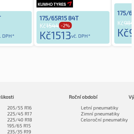
175/6
T
175/65R15 84T
Kč
984
Kč
1544
-2%
Kč
Kč
1513
. DPH*
vč. DPH*
likosti
Roční období
Vý
205/55 R16
Letní pneumatiky
225/45 R17
Zimní pneumatiky
225/40 R18
Celoroční pneumatiky
195/65 R15
235/35 R19