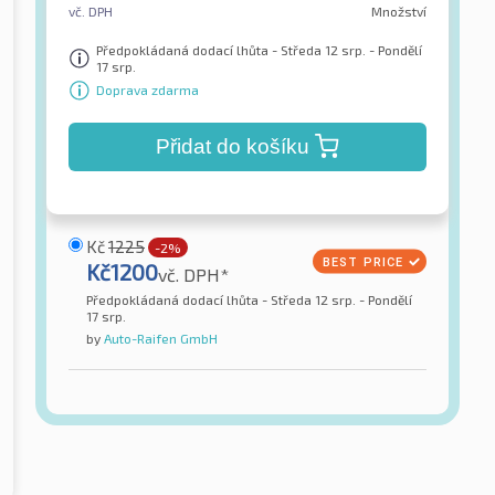
vč. DPH
Množství
Předpokládaná dodací lhůta - Středa 12 srp. - Pondělí
17 srp.
Doprava zdarma
Přidat do košíku
Kč
1225
-2%
Kč
1200
vč. DPH*
Předpokládaná dodací lhůta - Středa 12 srp. - Pondělí
17 srp.
by
Auto-Raifen GmbH