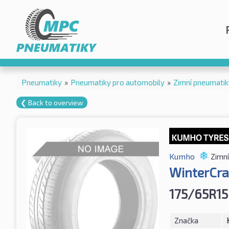
Pneumatiky
»
Pneumatiky pro automobily
»
Zimní pneumatik
❮ Back to overview
Kumho
Zimní
WinterCr
175/65R15
Značka