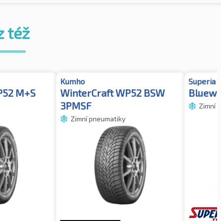
z též
Kumho
Superia
P52 M+S
WinterCraft WP52 BSW
Bluewi
3PMSF
Zimní 
Zimní pneumatiky