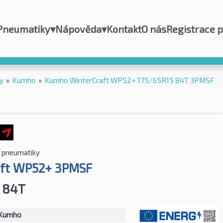
Pneumatiky
▾
Nápověda
▾
Kontakt
O nás
Registrace 
y
»
Kumho
»
Kumho WinterCraft WP52+ 175/65R15 84T 3PMSF
 pneumatiky
aft WP52+ 3PMSF
 84T
Kumho