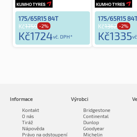
175/65R15 84T
175/65R15 84
Kč
1759
Kč
1362
-2%
-2%
Kč
1724
Kč
1335
vč. DPH*
vč
Informace
Výrobci
Ve
Kontakt
Bridgestone
O nás
Continental
Tiráž
Dunlop
Nápověda
Goodyear
Právo na odstoupení
Michelin