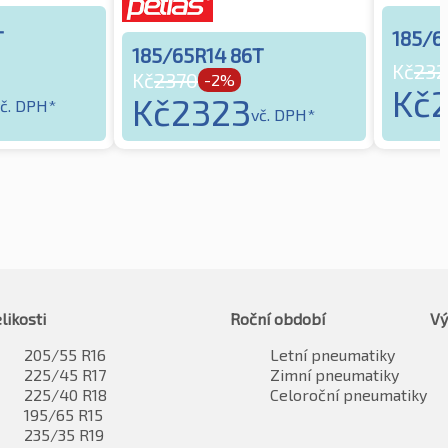
T
185/6
185/65R14 86T
Kč
232
Kč
2370
-2%
Kč
Kč
2323
č. DPH*
vč. DPH*
likosti
Roční období
Vý
205/55 R16
Letní pneumatiky
225/45 R17
Zimní pneumatiky
225/40 R18
Celoroční pneumatiky
195/65 R15
235/35 R19