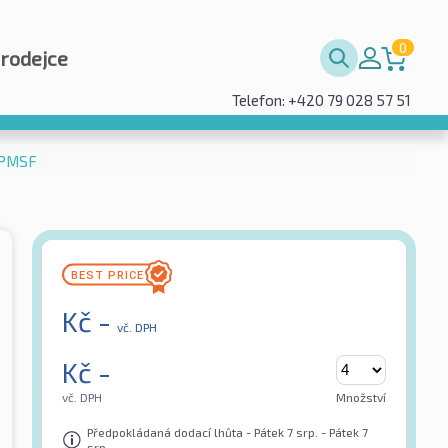
0
prodejce
Telefon: +420 79 028 57 51
3PMSF
Kč
-
vč. DPH
Kč
-
vč. DPH
Množství
Předpokládaná dodací lhůta - Pátek 7 srp. - Pátek 7
srp.