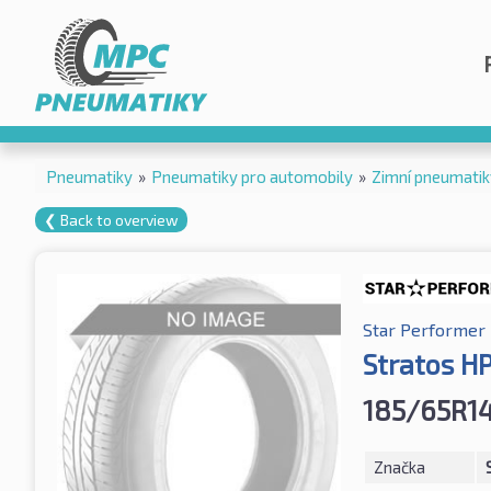
Pneumatiky
»
Pneumatiky pro automobily
»
Zimní pneumatik
❮ Back to overview
Star Performer
Stratos H
185/65R1
Značka