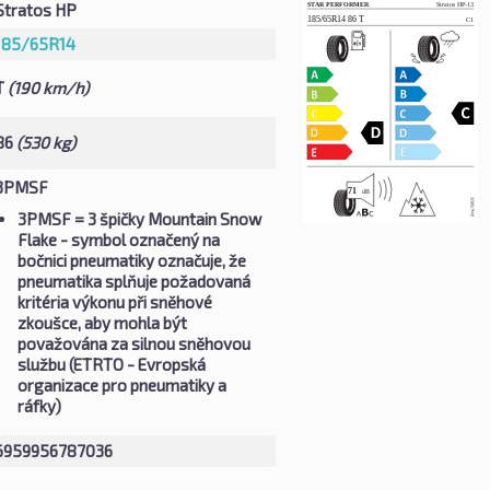
Stratos HP
185/65R14
T
(190 km/h)
86
(530 kg)
3PMSF
3PMSF
= 3 špičky Mountain Snow
Flake - symbol označený na
bočnici pneumatiky označuje, že
pneumatika splňuje požadovaná
kritéria výkonu při sněhové
zkoušce, aby mohla být
považována za silnou sněhovou
službu (ETRTO - Evropská
organizace pro pneumatiky a
ráfky)
6959956787036