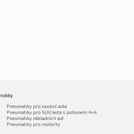
5R14 86T
185/65R14 86T
7
Kč
2318
-2%
-2%
2281
Kč
2272
vč. DPH*
vč. DPH*
robky
Pneumatiky pro osobní auta
Pneumatiky pro SUV/auta s pohonem 4×4
Pneumatiky nákladních aut
Pneumatiky pro motorky