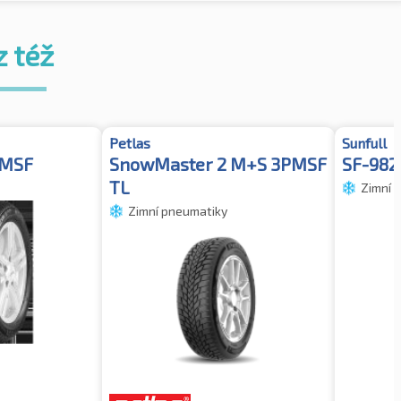
z též
Petlas
Sunfull
PMSF
SnowMaster 2 M+S 3PMSF
SF-982
TL
Zimní 
Zimní pneumatiky