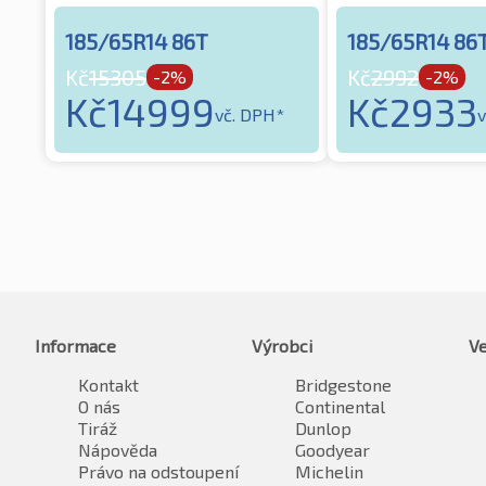
185/65R14 86T
185/65R14 86
Kč
15305
Kč
2992
-2%
-2%
Kč
14999
Kč
2933
vč. DPH*
v
Informace
Výrobci
Ve
Kontakt
Bridgestone
O nás
Continental
Tiráž
Dunlop
Nápověda
Goodyear
Právo na odstoupení
Michelin