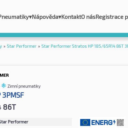
Pneumatiky
▾
Nápověda
▾
Kontakt
O nás
Registrace 
y
»
Star Performer
»
Star Performer Stratos HP 185/65R14 86T 
Zimní pneumatiky
P 3PMSF
4 86T
Star Performer