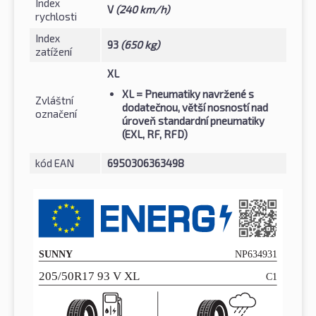
Index
V
(240 km/h)
rychlosti
Index
93
(650 kg)
zatížení
XL
XL
= Pneumatiky navržené s
Zvláštní
dodatečnou, větší nosností nad
označení
úroveň standardní pneumatiky
(EXL, RF, RFD)
kód EAN
6950306363498