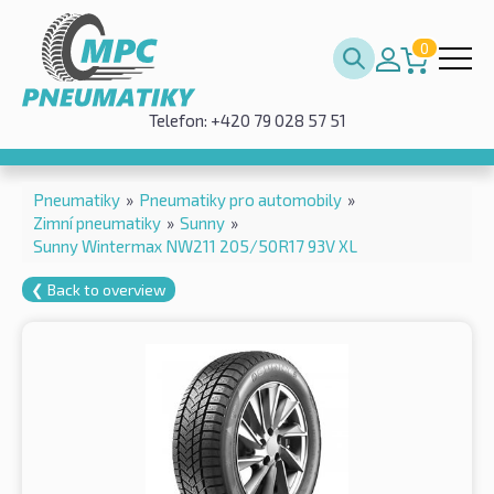
0
Telefon: +420 79 028 57 51
Pneumatiky
»
Pneumatiky pro automobily
»
Zimní pneumatiky
»
Sunny
»
Sunny Wintermax NW211 205/50R17 93V XL
❮ Back to overview