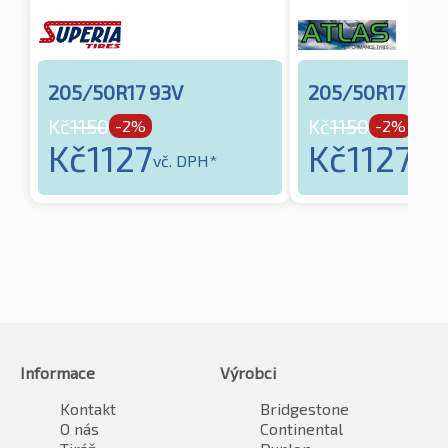
205/50R17 93V
205/50R17 93V
Kč
1150
Kč
1150
-2%
-2%
Kč
1127
Kč
1127
vč. DPH*
vč. 
Informace
Výrobci
Kontakt
Bridgestone
O nás
Continental