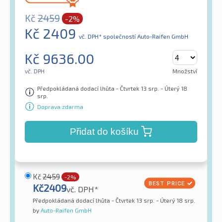
Kč
2459
-2%
Kč
2409
vč. DPH*
společností Auto-Raifen GmbH
Kč
9636.00
vč. DPH
Množství
Předpokládaná dodací lhůta - Čtvrtek 13 srp. - Úterý 18
srp.
Doprava zdarma
Přidat do košíku
Kč
2459
-2%
Kč
2409
vč. DPH*
Předpokládaná dodací lhůta - Čtvrtek 13 srp. - Úterý 18 srp.
by
Auto-Raifen GmbH