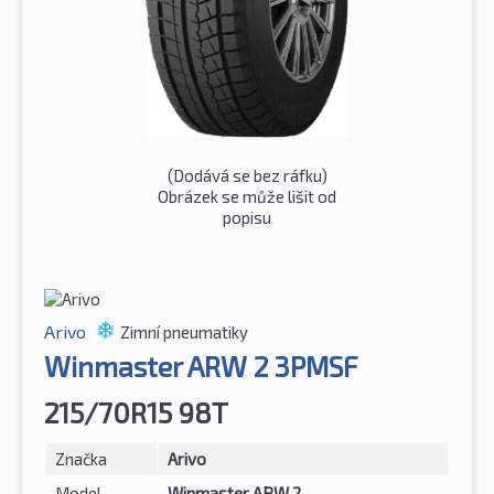
(Dodává se bez ráfku)
Obrázek se může lišit od
popisu
Arivo
Zimní pneumatiky
Winmaster ARW 2 3PMSF
215/70R15 98T
Značka
Arivo
Model
Winmaster ARW 2