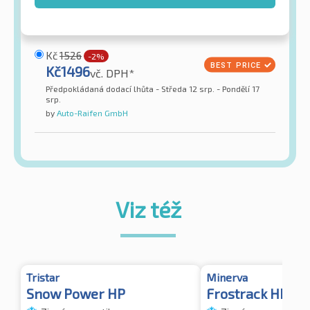
Kč
1526
-2%
Kč
1496
vč. DPH*
Předpokládaná dodací lhůta - Středa 12 srp. - Pondělí 17
srp.
by
Auto-Raifen GmbH
Viz též
Tristar
Minerva
Snow Power HP
Frostrack HP