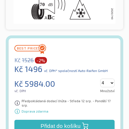
Kč
1526
-2%
Kč
1496
vč. DPH*
společností Auto-Raifen GmbH
Kč
5984.00
vč. DPH
Množství
Předpokládaná dodací lhůta - Středa 12 srp. - Pondělí 17
srp.
Doprava zdarma
Přidat do košíku