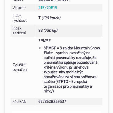
Velikost
215/70R15
Index
T
(190 km/h)
rychlosti
Index
98
(750 kg)
zatížení
3PMSF
3PMSF
= 3 špičky Mountain Snow
Flake - symbol označený na
bočnici pneumatiky označuje, že
pneumatika splňuje požadovaná
Zvláštní
kritéria výkonu při sněhové
označení
zkoušce, aby mohla být
považována za silnou sněhovou
službu (ETRTO - Evropská
organizace pro pneumatiky a
ráfky)
kód EAN
6938628269537