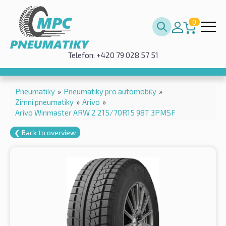
0
Telefon: +420 79 028 57 51
Pneumatiky
»
Pneumatiky pro automobily
»
Zimní pneumatiky
»
Arivo
»
Arivo Winmaster ARW 2 215/70R15 98T 3PMSF
❮ Back to overview