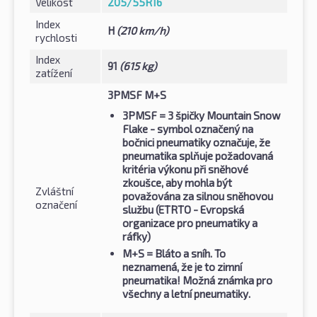
Velikost
205/55R16
Index
H
(210 km/h)
rychlosti
Index
91
(615 kg)
zatížení
3PMSF M+S
3PMSF
= 3 špičky Mountain Snow
Flake - symbol označený na
bočnici pneumatiky označuje, že
pneumatika splňuje požadovaná
kritéria výkonu při sněhové
zkoušce, aby mohla být
Zvláštní
považována za silnou sněhovou
označení
službu (ETRTO - Evropská
organizace pro pneumatiky a
ráfky)
M+S
= Bláto a sníh. To
neznamená, že je to zimní
pneumatika! Možná známka pro
všechny a letní pneumatiky.