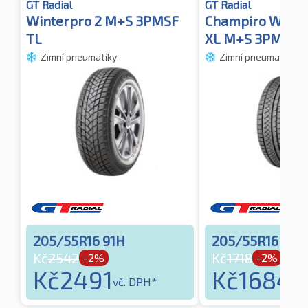
GT Radial
GT Radial
Winterpro 2 M+S 3PMSF
Champiro Winte
TL
XL M+S 3PMSF 
Zimní pneumatiky
Zimní pneumatiky
205/55R16 91H
205/55R16 94V
Kč
2542
Kč
1718
-2%
-2%
Kč
2491
Kč
1684
vč. DPH*
vč.