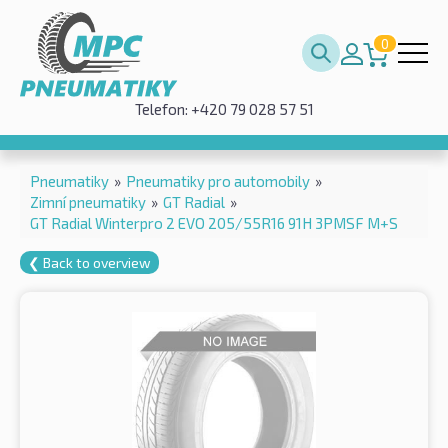
0
Telefon: +420 79 028 57 51
Pneumatiky
»
Pneumatiky pro automobily
»
Zimní pneumatiky
»
GT Radial
»
GT Radial Winterpro 2 EVO 205/55R16 91H 3PMSF M+S
❮ Back to overview