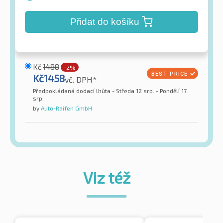
Přidat do košíku
Kč
1488
-2%
Kč
1458
vč. DPH*
Předpokládaná dodací lhůta - Středa 12 srp. - Pondělí 17
srp.
by
Auto-Raifen GmbH
Viz též