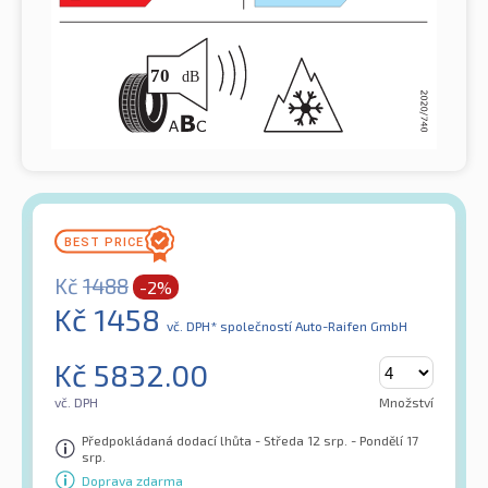
Kč
1488
-2%
Kč
1458
vč. DPH*
společností Auto-Raifen GmbH
Kč
5832.00
vč. DPH
Množství
Předpokládaná dodací lhůta - Středa 12 srp. - Pondělí 17
srp.
Doprava zdarma