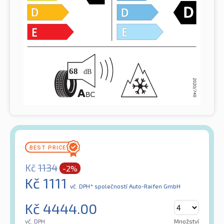
Kč
1134
-2%
Kč
1111
vč. DPH*
společností Auto-Raifen GmbH
Kč
4444.00
vč. DPH
Množství