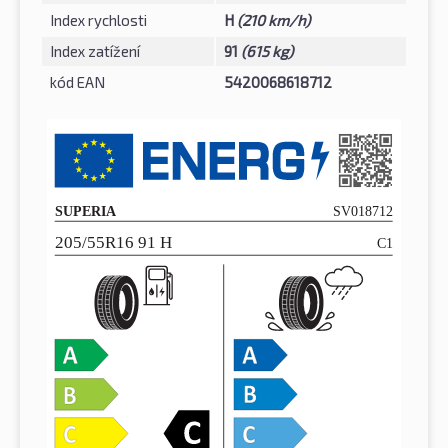
Index rychlosti
H
(210 km/h)
Index zatížení
91
(615 kg)
kód EAN
5420068618712