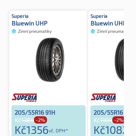
Superia
Superia
Bluewin UHP
Bluewin UHP 3
Zimní pneumatiky
Zimní pneumatiky
205/55R16 91H
205/55R16 91V
Kč
1384
Kč
1104
-2%
-2%
Kč
1356
Kč
1082
vč. DPH*
vč.