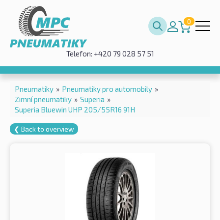
0
Telefon: +420 79 028 57 51
Pneumatiky
»
Pneumatiky pro automobily
»
Zimní pneumatiky
»
Superia
»
Superia Bluewin UHP 205/55R16 91H
❮ Back to overview