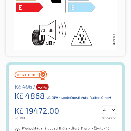
Kč
4967
-2%
Kč
4868
vč. DPH*
společností Auto-Raifen GmbH
Kč
19472.00
vč. DPH
Množství
Předpokládaná dodací lhůta - Úterý 11 srp. - Čtvrtek 13