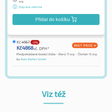
srp.
Doprava zdarma
Přidat do košíku
Kč
4967
-2%
Kč
4868
vč. DPH*
Předpokládaná dodací lhůta - Úterý 11 srp. - Čtvrtek 13 srp.
by
Auto-Raifen GmbH
Viz též