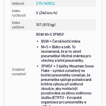
Velikost
275/40R22
Index
V
(240 km/h)
rychlosti
Index
107
(975 kg)
zatížení
BSW M+S 3PMSF
BSW
= Černá boční stěna
M+S
= Bláto a sníh. To
neznamená, že je to zimní
pneumatika! Možná známka pro
všechny a letní pneumatiky.
3PMSF
= 3 špičky Mountain Snow
Zvláštní
Flake - symbol označený na
označení
bočnici pneumatiky označuje, že
pneumatika splňuje požadovaná
kritéria výkonu při sněhové
zkoušce, aby mohla být
považována za silnou sněhovou
službu (ETRTO - Evropská
organizace pro pneumatiky a