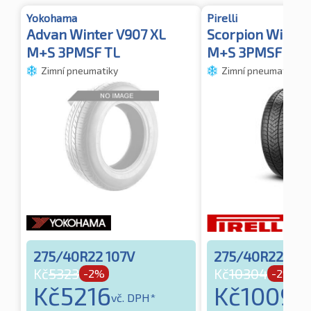
Yokohama
Pirelli
Advan Winter V907 XL
Scorpion Winter 
M+S 3PMSF TL
M+S 3PMSF TL 
Zimní pneumatiky
Zimní pneumatiky
275/40R22 107V
275/40R22 107
Kč
5323
Kč
10304
-2%
-2%
Kč
5216
Kč
10099
vč. DPH*