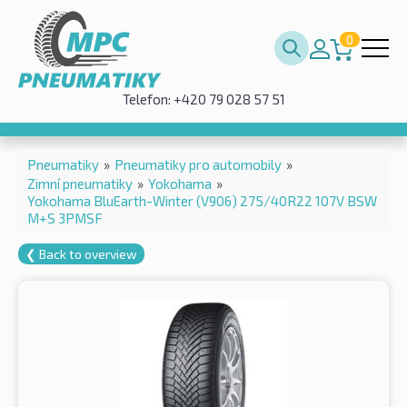
0
Telefon: +420 79 028 57 51
Pneumatiky
»
Pneumatiky pro automobily
»
Zimní pneumatiky
»
Yokohama
»
Yokohama BluEarth-Winter (V906) 275/40R22 107V BSW
M+S 3PMSF
❮ Back to overview