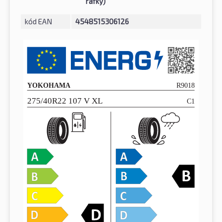
ráfky)
kód EAN
4548515306126