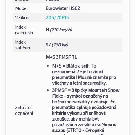
Model
Eurowinter HS02
Velikost
205/70R16
Index
H
(210 km/h)
rychlosti
Index
97
(730 kg)
zatížení
M+S 3PMSF TL
M+S
= Bláto a sníh. To
neznamená, že je to zimní
pneumatika! Možná známka pro
všechny a letní pneumatiky.
3PMSF
= 3 špičky Mountain Snow
Flake - symbol označený na
bočnici pneumatiky označuje, že
Zvláštní
pneumatika splňuje požadovaná
označení
kritéria výkonu při sněhové
zkoušce, aby mohla být
považována za silnou sněhovou
službu (ETRTO - Evropská