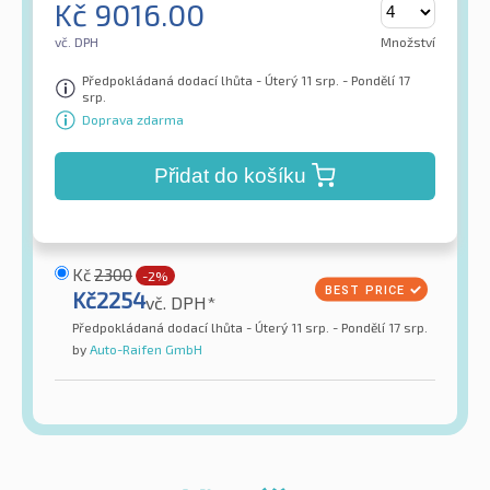
Kč
9016.00
vč. DPH
Množství
Předpokládaná dodací lhůta - Úterý 11 srp. - Pondělí 17
srp.
Doprava zdarma
Přidat do košíku
Kč
2300
-2%
Kč
2254
vč. DPH*
Předpokládaná dodací lhůta - Úterý 11 srp. - Pondělí 17 srp.
by
Auto-Raifen GmbH