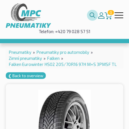
0
Telefon: +420 79 028 57 51
Pneumatiky
»
Pneumatiky pro automobily
»
Zimní pneumatiky
»
Falken
»
Falken Eurowinter HS02 205/70R16 97H M+S 3PMSF TL
❮ Back to overview