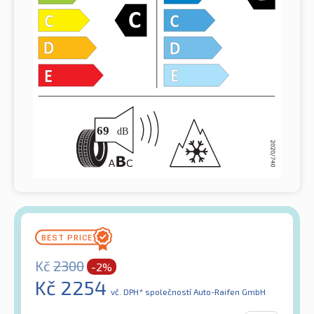
Kč
2300
-2%
Kč
2254
vč. DPH*
společností Auto-Raifen GmbH