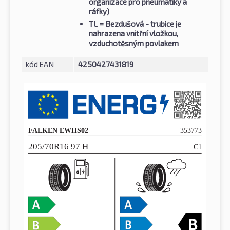
organizace pro pneumatiky a
ráfky)
TL
= Bezdušová - trubice je
nahrazena vnitřní vložkou,
vzduchotěsným povlakem
kód EAN
4250427431819