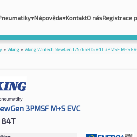
Pneumatiky
▾
Nápověda
▾
Kontakt
O nás
Registrace 
y
»
Viking
»
Viking WinTech NewGen 175/65R15 84T 3PMSF M+S EV
 pneumatiky
NewGen 3PMSF M+S EVC
 84T
Viking