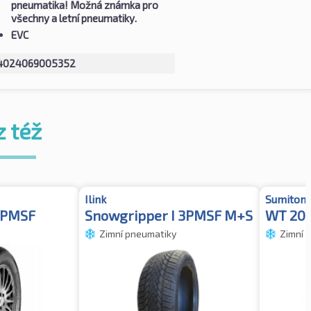
pneumatika! Možná známka pro
všechny a letní pneumatiky.
EVC
4024069005352
z též
Ilink
Sumitom
3PMSF
Snowgripper I 3PMSF M+S
WT 20
Zimní pneumatiky
Zimní 