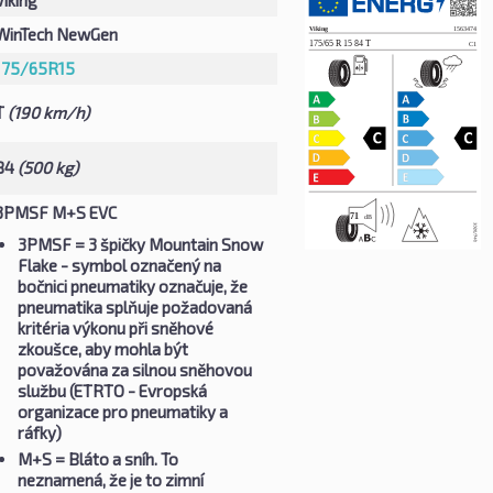
WinTech NewGen
175/65R15
T
(190 km/h)
84
(500 kg)
3PMSF M+S EVC
3PMSF
= 3 špičky Mountain Snow
Flake - symbol označený na
bočnici pneumatiky označuje, že
pneumatika splňuje požadovaná
kritéria výkonu při sněhové
zkoušce, aby mohla být
považována za silnou sněhovou
službu (ETRTO - Evropská
organizace pro pneumatiky a
ráfky)
M+S
= Bláto a sníh. To
neznamená, že je to zimní