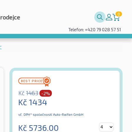
0
prodejce
Telefon: +420 79 028 57 51
C
Kč
1463
-2%
Kč
1434
vč. DPH*
společností Auto-Raifen GmbH
Kč
5736.00