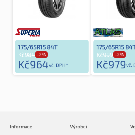
175/65R15 84T
175/65R15 84
Kč
984
Kč
999
-2%
-2%
Kč
964
Kč
979
vč. DPH*
vč.
Informace
Výrobci
Ve