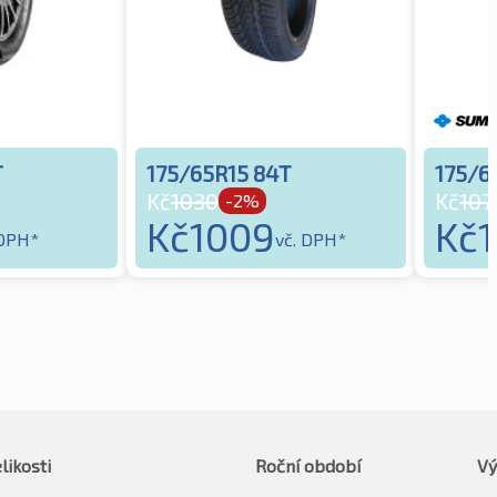
T
175/65R15 84T
175/6
Kč
1030
Kč
107
-2%
Kč
1009
Kč
 DPH*
vč. DPH*
likosti
Roční období
Vý