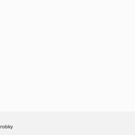
5R15 84T
175/65R15 84T
1
Kč
1095
-2%
-2%
1049
Kč
1073
vč. DPH*
vč. DPH*
robky