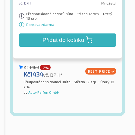
vč. DPH
Množství
Předpokládaná dodací lhůta - Středa 12 srp. - Úterý
18 srp.
Doprava zdarma
Přidat do košíku
Kč
1463
-2%
Kč
1434
vč. DPH*
Předpokládaná dodací lhůta - Středa 12 srp. - Úterý 18
srp.
by
Auto-Raifen GmbH