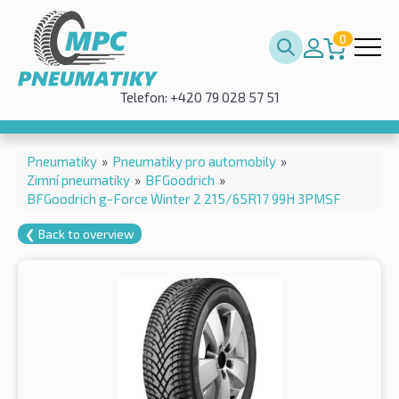
0
Telefon: +420 79 028 57 51
Pneumatiky
»
Pneumatiky pro automobily
»
Zimní pneumatiky
»
BFGoodrich
»
BFGoodrich g-Force Winter 2 215/65R17 99H 3PMSF
❮ Back to overview