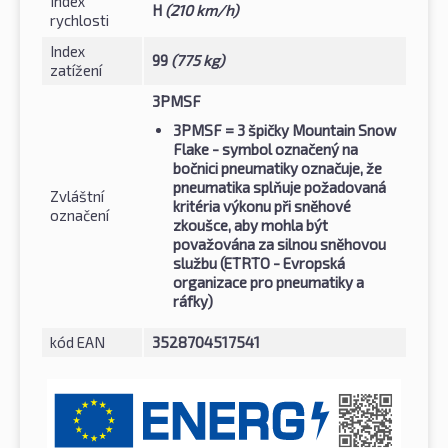
Index
H
(210 km/h)
rychlosti
Index
99
(775 kg)
zatížení
3PMSF
3PMSF
= 3 špičky Mountain Snow
Flake - symbol označený na
bočnici pneumatiky označuje, že
pneumatika splňuje požadovaná
Zvláštní
kritéria výkonu při sněhové
označení
zkoušce, aby mohla být
považována za silnou sněhovou
službu (ETRTO - Evropská
organizace pro pneumatiky a
ráfky)
kód EAN
3528704517541