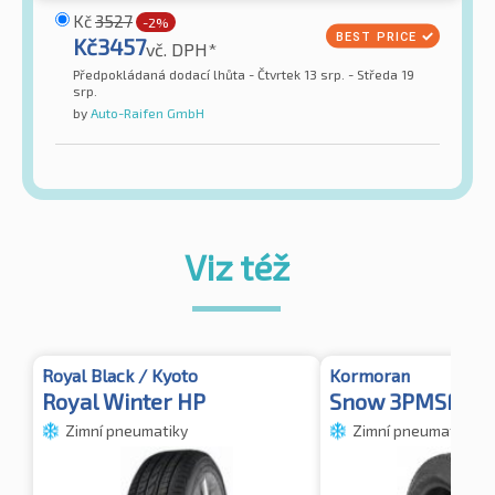
Kč
3527
-2%
Kč
3457
vč. DPH*
Předpokládaná dodací lhůta - Čtvrtek 13 srp. - Středa 19
srp.
by
Auto-Raifen GmbH
Viz též
Royal Black / Kyoto
Kormoran
Royal Winter HP
Snow 3PMSF TL
Zimní pneumatiky
Zimní pneumatiky