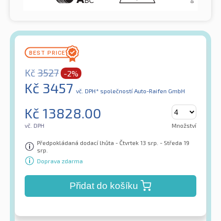
Kč
3527
-2%
Kč
3457
vč. DPH*
společností Auto-Raifen GmbH
Kč
13828.00
vč. DPH
Množství
Předpokládaná dodací lhůta - Čtvrtek 13 srp. - Středa 19
srp.
Doprava zdarma
Přidat do košíku