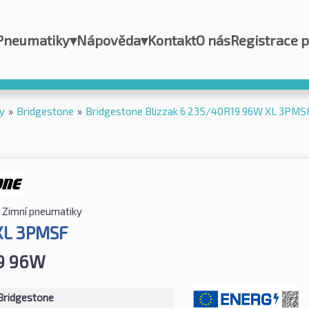
Pneumatiky
▾
Nápověda
▾
Kontakt
O nás
Registrace 
y
»
Bridgestone
»
Bridgestone Blizzak 6 235/40R19 96W XL 3PMS
Zimní pneumatiky
 XL 3PMSF
9 96W
Bridgestone