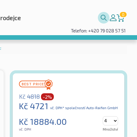
0
prodejce
Telefon: +420 79 028 57 51
F
Kč
4818
-2%
Kč
4721
vč. DPH*
společností Auto-Raifen GmbH
Kč
18884.00
vč. DPH
Množství