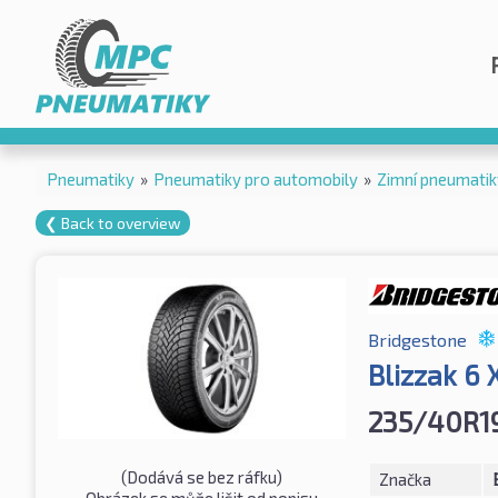
Pneumatiky
»
Pneumatiky pro automobily
»
Zimní pneumatik
❮ Back to overview
Bridgestone
Blizzak 6
235/40R1
(Dodává se bez ráfku)
Značka
Obrázek se může lišit od popisu