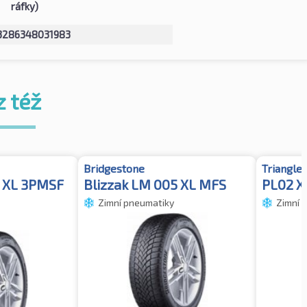
ráfky)
3286348031983
z též
Bridgestone
Triangle
5 XL 3PMSF
Blizzak LM 005 XL MFS
PL02 X
Zimní pneumatiky
Zimní 