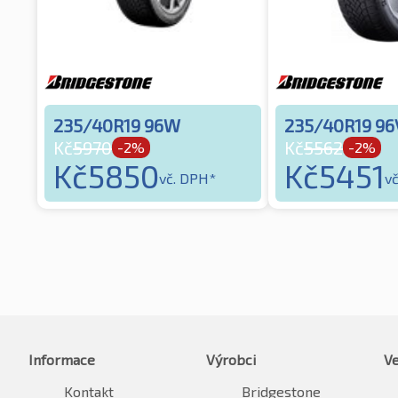
235/40R19 96W
235/40R19 96
Kč
5970
Kč
5562
-2%
-2%
Kč
5850
Kč
5451
vč. DPH*
v
Informace
Výrobci
Ve
Kontakt
Bridgestone