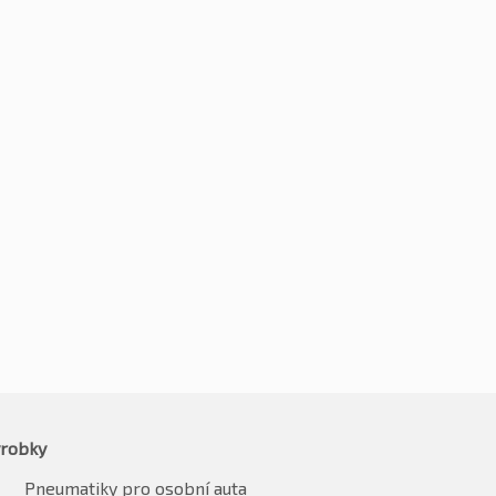
0R19 96W
235/40R19 96W
9
-2%
Kč
3169
-2%
811
Kč
3106
vč. DPH*
vč. DPH*
robky
Pneumatiky pro osobní auta