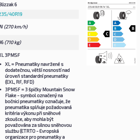
Blizzak 6
235/40R19
W
(270 km/h)
96
(710 kg)
XL 3PMSF
XL
= Pneumatiky navržené s
dodatečnou, větší nosností nad
úroveň standardní pneumatiky
(EXL, RF, RFD)
3PMSF
= 3 špičky Mountain Snow
Flake - symbol označený na
bočnici pneumatiky označuje, že
pneumatika splňuje požadovaná
kritéria výkonu při sněhové
zkoušce, aby mohla být
považována za silnou sněhovou
službu (ETRTO - Evropská
organizace pro pneumatiky a