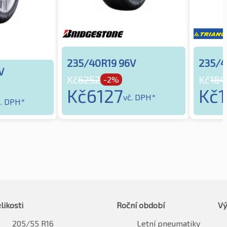
235/40R19 96V
235/4
V
Kč
6252
Kč
184
-2%
Kč
6127
Kč
1
vč. DPH*
č. DPH*
likosti
Roční období
Vý
205/55 R16
Letní pneumatiky