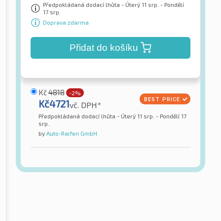
Předpokládaná dodací lhůta - Úterý 11 srp. - Pondělí
17 srp.
Doprava zdarma
Přidat do košíku
Kč
4818
-2%
Kč
4721
vč. DPH*
Předpokládaná dodací lhůta - Úterý 11 srp. - Pondělí 17
srp.
by
Auto-Raifen GmbH