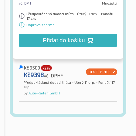
vč. DPH
Množství
Předpokládaná dodací lhůta - Úterý 11 srp. - Pondělí
17 srp.
Doprava zdarma
Přidat do košíku
Kč
9589
-2%
Kč
9398
vč. DPH*
Předpokládaná dodací lhůta - Úterý 11 srp. - Pondělí 17
srp.
by
Auto-Raifen GmbH