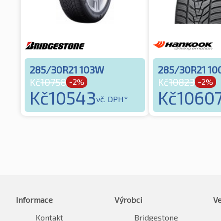
285/30R21 103W
285/30R21 1
Kč
10758
Kč
10823
-2%
-2%
Kč
10543
Kč
1060
vč. DPH*
Informace
Výrobci
Ve
Kontakt
Bridgestone