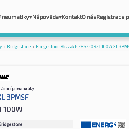
Pneumatiky
▾
Nápověda
▾
Kontakt
O nás
Registrace 
y
»
Bridgestone
»
Bridgestone Blizzak 6 285/30R21 100W XL 3PM
Zimní pneumatiky
 XL 3PMSF
1 100W
Bridgestone