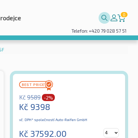
0
prodejce
Telefon: +420 79 028 57 51
SF
Kč
9589
-2%
Kč
9398
vč. DPH*
společností Auto-Raifen GmbH
Kč
37592.00