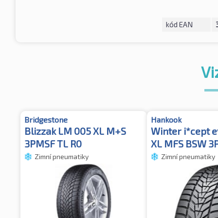
kód EAN
Vi
Bridgestone
Hankook
Blizzak LM 005 XL M+S
Winter i*cept 
3PMSF TL R0
XL MFS BSW 3
Zimní pneumatiky
Zimní pneumatiky