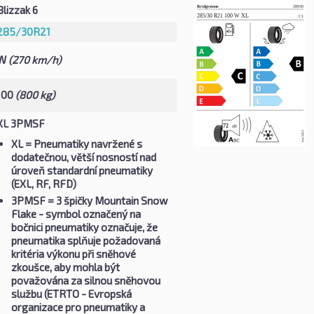
Blizzak 6
285/30R21
W
(270 km/h)
100
(800 kg)
XL 3PMSF
XL
= Pneumatiky navržené s
dodatečnou, větší nosností nad
úroveň standardní pneumatiky
(EXL, RF, RFD)
3PMSF
= 3 špičky Mountain Snow
Flake - symbol označený na
bočnici pneumatiky označuje, že
pneumatika splňuje požadovaná
kritéria výkonu při sněhové
zkoušce, aby mohla být
považována za silnou sněhovou
službu (ETRTO - Evropská
organizace pro pneumatiky a