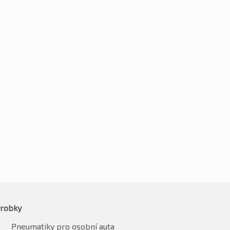
0R21 100W
285/30R21 100W
61
Kč
9969
-2%
-2%
10154
Kč
9770
vč. DPH*
vč. DPH*
robky
Pneumatiky pro osobní auta