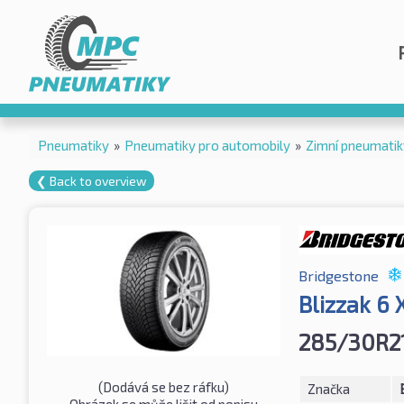
Pneumatiky
»
Pneumatiky pro automobily
»
Zimní pneumatik
❮ Back to overview
Bridgestone
Blizzak 6
285/30R2
(Dodává se bez ráfku)
Značka
Obrázek se může lišit od popisu