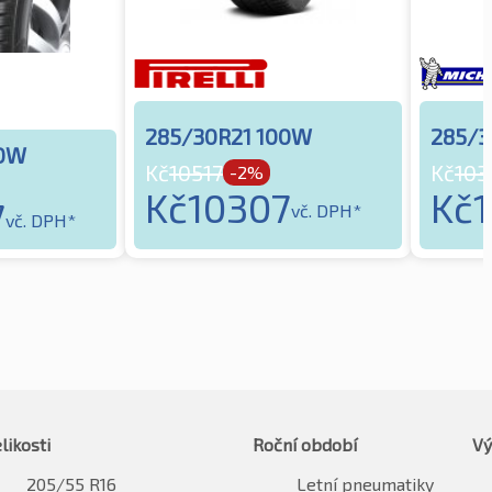
285/30R21 100W
285/3
00W
Kč
10517
Kč
103
-2%
Kč
10307
Kč
7
vč. DPH*
vč. DPH*
likosti
Roční období
Vý
205/55 R16
Letní pneumatiky