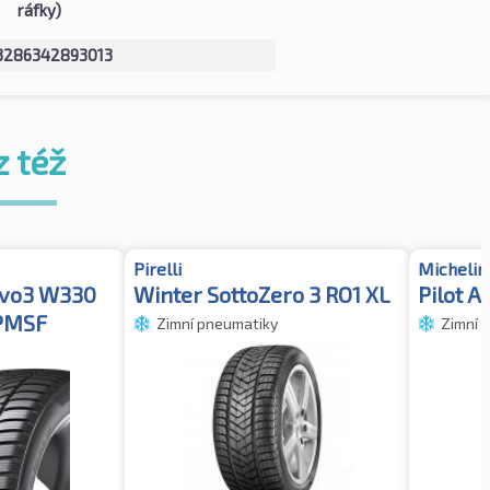
ráfky)
3286342893013
z též
Pirelli
Michelin
evo3 W330
Winter SottoZero 3 RO1 XL
Pilot A
PMSF
Zimní pneumatiky
Zimní 