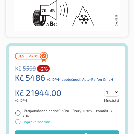
Kč
5599
-2%
Kč
5486
vč. DPH*
společností Auto-Raifen GmbH
Kč
21944.00
vč. DPH
Množství
Předpokládaná dodací lhůta - Úterý 11 srp. - Pondělí 17
srp.
Doprava zdarma