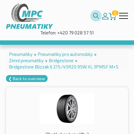
0
Telefon: +420 79 028 57 51
Pneumatiky
»
Pneumatiky pro automobily
»
Zimní pneumatiky
»
Bridgestone
»
Bridgestone Blizzak 6 215/45R20 95W XL 3PMSF M+S
❮ Back to overview