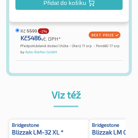
Přidat do košíku
Kč
5599
-2%
Kč
5486
vč. DPH*
Předpokládaná dodací lhůta - Úterý 11 srp. - Pondělí 17 srp.
by
Auto-Raifen GmbH
Viz též
Bridgestone
Bridgestone
Blizzak LM-32 XL *
Blizzak LM 005