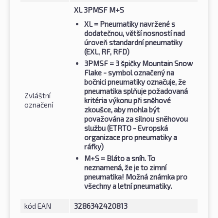
XL 3PMSF M+S
XL
= Pneumatiky navržené s
dodatečnou, větší nosností nad
úroveň standardní pneumatiky
(EXL, RF, RFD)
3PMSF
= 3 špičky Mountain Snow
Flake - symbol označený na
bočnici pneumatiky označuje, že
pneumatika splňuje požadovaná
Zvláštní
kritéria výkonu při sněhové
označení
zkoušce, aby mohla být
považována za silnou sněhovou
službu (ETRTO - Evropská
organizace pro pneumatiky a
ráfky)
M+S
= Bláto a sníh. To
neznamená, že je to zimní
pneumatika! Možná známka pro
všechny a letní pneumatiky.
kód EAN
3286342420813