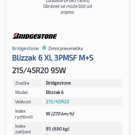
(Dodává se bez ráfku)
Obrázek se může lišit od
popisu
Bridgestone
Zimní pneumatiky
Blizzak 6 XL 3PMSF M+S
215/45R20 95W
Značka
Bridgestone
Model
Blizzak 6
Velikost
215/45R20
Index
W
(270 km/h)
rychlosti
Index
95
(690 kg)
zatížení