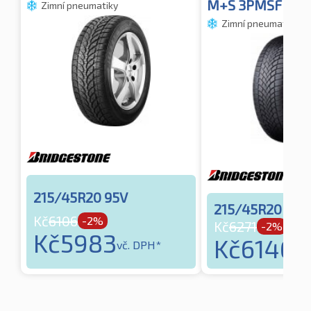
M+S 3PMSF (+)
Zimní pneumatiky
Zimní pneumatiky
215/45R20 95V
215/45R20 95T
Kč
6106
-2%
Kč
6271
-2%
Kč
5983
Kč
6146
vč. DPH*
vč.