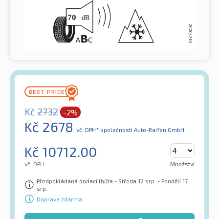
Kč
2732
-2%
Kč
2678
vč. DPH*
společností Auto-Raifen GmbH
Kč
10712.00
vč. DPH
Množství
Předpokládaná dodací lhůta - Středa 12 srp. - Pondělí 17
srp.
Doprava zdarma