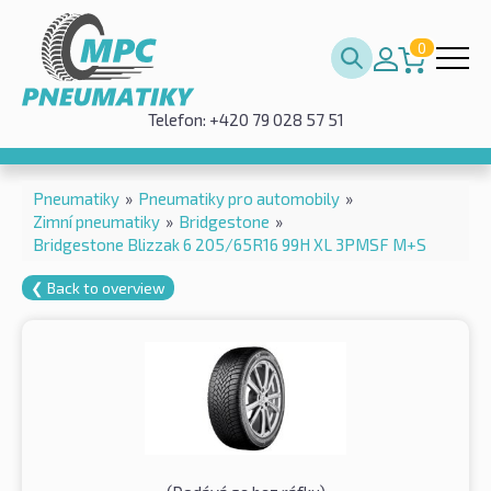
0
Telefon: +420 79 028 57 51
Pneumatiky
»
Pneumatiky pro automobily
»
Zimní pneumatiky
»
Bridgestone
»
Bridgestone Blizzak 6 205/65R16 99H XL 3PMSF M+S
❮ Back to overview