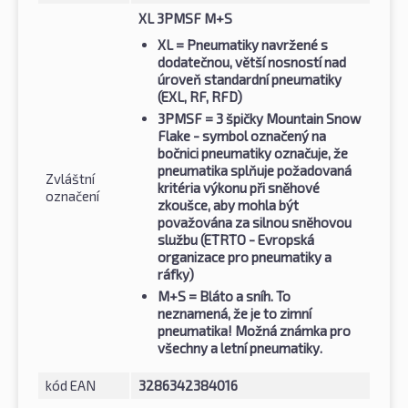
XL 3PMSF M+S
XL
= Pneumatiky navržené s
dodatečnou, větší nosností nad
úroveň standardní pneumatiky
(EXL, RF, RFD)
3PMSF
= 3 špičky Mountain Snow
Flake - symbol označený na
bočnici pneumatiky označuje, že
pneumatika splňuje požadovaná
Zvláštní
kritéria výkonu při sněhové
označení
zkoušce, aby mohla být
považována za silnou sněhovou
službu (ETRTO - Evropská
organizace pro pneumatiky a
ráfky)
M+S
= Bláto a sníh. To
neznamená, že je to zimní
pneumatika! Možná známka pro
všechny a letní pneumatiky.
kód EAN
3286342384016