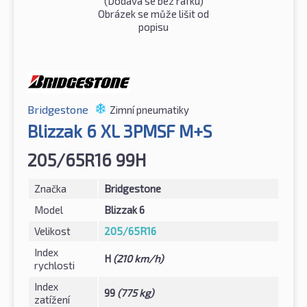
(Dodává se bez ráfku)
Obrázek se může lišit od
popisu
Bridgestone
Zimní pneumatiky
Blizzak 6 XL 3PMSF M+S
205/65R16 99H
Značka
Bridgestone
Model
Blizzak 6
Velikost
205/65R16
Index
H
(210 km/h)
rychlosti
Index
99
(775 kg)
zatížení