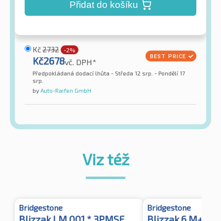
Přidat do košíku
Kč
2732
-2%
Kč
2678
vč. DPH*
Předpokládaná dodací lhůta - Středa 12 srp. - Pondělí 17
srp.
by
Auto-Raifen GmbH
Viz též
Bridgestone
Bridgestone
Blizzak LM 001 * 3PMSF
Blizzak 6 M+S 3