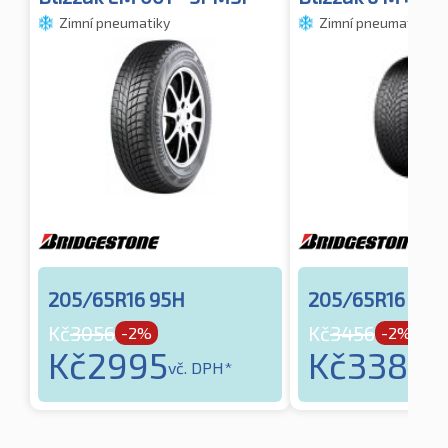
Zimní pneumatiky
Zimní pneumatiky
205/65R16 95H
205/65R16 95H
Kč
3056
Kč
3456
-2%
-2%
Kč
2995
Kč
3387
vč. DPH*
vč