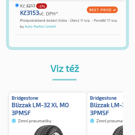
Kč
3217
-2%
Kč
3153
vč. DPH*
Předpokládaná dodací lhůta - Úterý 11 srp. - Pondělí 17 srp.
by
Auto-Raifen GmbH
Viz též
Bridgestone
Bridgestone
Blizzak LM-32 XL MO
Blizzak LM-32 M
3PMSF
3PMSF
Zimní pneumatiky
Zimní pneumatiky