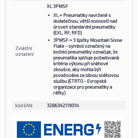
XL 3PMSF
XL
= Pneumatiky navržené s
dodatečnou, větší nosností nad
úroveň standardní pneumatiky
(EXL, RF, RFD)
3PMSF
= 3 špičky Mountain Snow
Flake - symbol označený na
Zvláštní
bočnici pneumatiky označuje, že
označení
pneumatika splňuje požadovaná
kritéria výkonu při sněhové
zkoušce, aby mohla být
považována za silnou sněhovou
službu (ETRTO - Evropská
organizace pro pneumatiky a
ráfky)
kód EAN
3286342119014