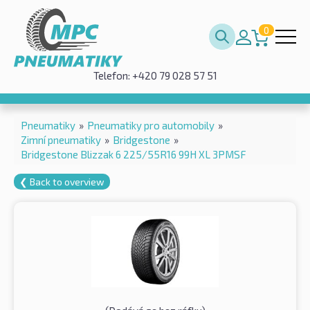
0
Telefon: +420 79 028 57 51
Pneumatiky
»
Pneumatiky pro automobily
»
Zimní pneumatiky
»
Bridgestone
»
Bridgestone Blizzak 6 225/55R16 99H XL 3PMSF
❮ Back to overview