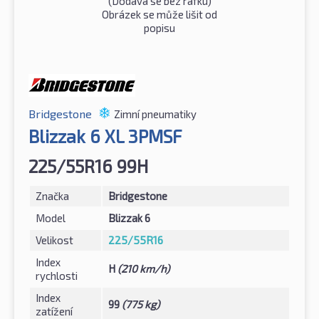
(Dodává se bez ráfku)
Obrázek se může lišit od
popisu
Bridgestone
Zimní pneumatiky
Blizzak 6 XL 3PMSF
225/55R16 99H
Značka
Bridgestone
Model
Blizzak 6
Velikost
225/55R16
Index
H
(210 km/h)
rychlosti
Index
99
(775 kg)
zatížení