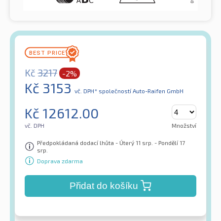
Kč
3217
-2%
Kč
3153
vč. DPH*
společností Auto-Raifen GmbH
Kč
12612.00
vč. DPH
Množství
Předpokládaná dodací lhůta - Úterý 11 srp. - Pondělí 17
srp.
Doprava zdarma
Přidat do košíku