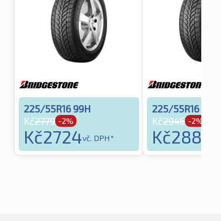
225/55R16 99H
225/55R16 99H
Kč
2779
Kč
2946
-2%
-2%
Kč
2724
Kč
2887
vč. DPH*
vč