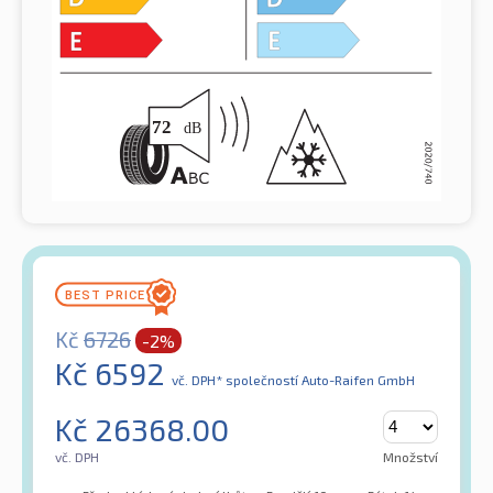
Kč
6726
-2%
Kč
6592
vč. DPH*
společností Auto-Raifen GmbH
Kč
26368.00
vč. DPH
Množství