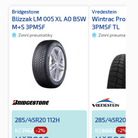
Bridgestone
Vredestein
Blizzak LM 005 XL AO BSW
Wintrac Pro+ X
M+S 3PMSF
3PMSF TL
Zimní pneumatiky
Zimní pneumatiky
285/45R20 112H
285/45R20 11
Kč
7152
Kč
6002
-2%
-2%