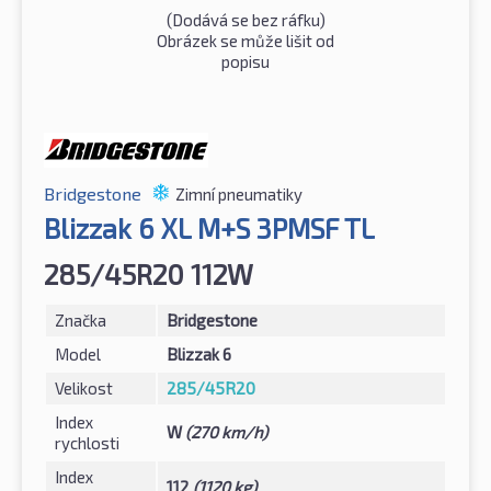
(Dodává se bez ráfku)
Obrázek se může lišit od
popisu
Bridgestone
Zimní pneumatiky
Blizzak 6 XL M+S 3PMSF TL
285/45R20 112W
Značka
Bridgestone
Model
Blizzak 6
Velikost
285/45R20
Index
W
(270 km/h)
rychlosti
Index
112
(1120 kg)