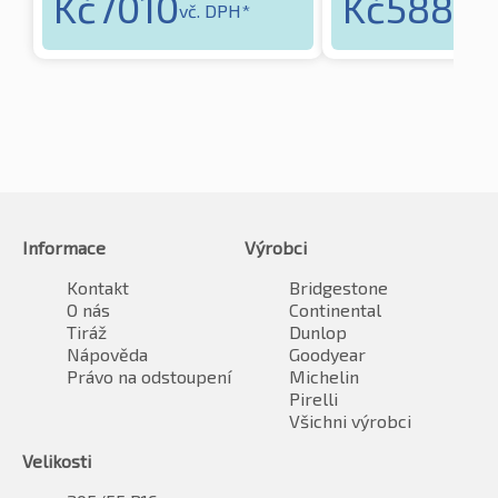
Kč
7010
Kč
5882
vč. DPH*
vč
Informace
Výrobci
Kontakt
Bridgestone
O nás
Continental
Tiráž
Dunlop
Nápověda
Goodyear
Právo na odstoupení
Michelin
Pirelli
Všichni výrobci
Velikosti