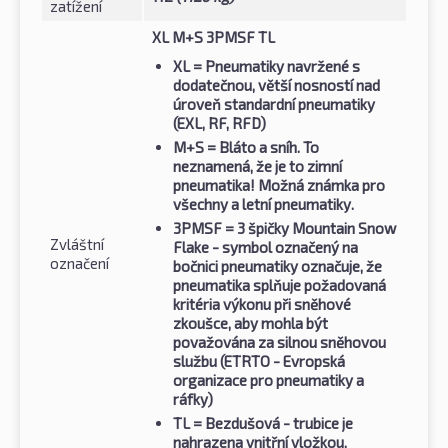
zatížení
XL M+S 3PMSF TL
XL
= Pneumatiky navržené s
dodatečnou, větší nosností nad
úroveň standardní pneumatiky
(EXL, RF, RFD)
M+S
= Bláto a sníh. To
neznamená, že je to zimní
pneumatika! Možná známka pro
všechny a letní pneumatiky.
3PMSF
= 3 špičky Mountain Snow
Zvláštní
Flake - symbol označený na
označení
bočnici pneumatiky označuje, že
pneumatika splňuje požadovaná
kritéria výkonu při sněhové
zkoušce, aby mohla být
považována za silnou sněhovou
službu (ETRTO - Evropská
organizace pro pneumatiky a
ráfky)
TL
= Bezdušová - trubice je
nahrazena vnitřní vložkou,