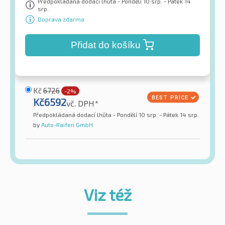
Předpokládaná dodací lhůta - Pondělí 10 srp. - Pátek 14
srp.
Doprava zdarma
Přidat do košíku
Kč
6726
-2%
Kč
6592
vč. DPH*
Předpokládaná dodací lhůta - Pondělí 10 srp. - Pátek 14 srp.
by
Auto-Raifen GmbH
Viz též