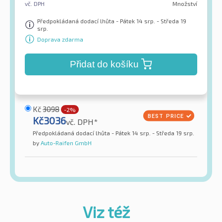
vč. DPH
Množství
Předpokládaná dodací lhůta - Pátek 14 srp. - Středa 19
srp.
Doprava zdarma
Přidat do košíku
Kč
3098
-2%
Kč
3036
vč. DPH*
Předpokládaná dodací lhůta - Pátek 14 srp. - Středa 19 srp.
by
Auto-Raifen GmbH
Viz též