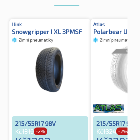
Ilink
Atlas
Snowgripper I XL 3PMSF
Polarbear UHP3
Zimní pneumatiky
Zimní pneumatiky
215/55R17 98V
215/55R17 98V
Kč
1319
Kč
1324
-2%
-2%