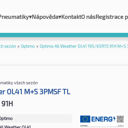
Pneumatiky
▾
Nápověda
▾
Kontakt
O nás
Registrace 
ch sezón
»
Optimo
»
Optimo All Weather OL41 195/65R15 91H M+S
matiky všech sezón
er OL41 M+S 3PMSF TL
 91H
Optimo
All Weather OL41