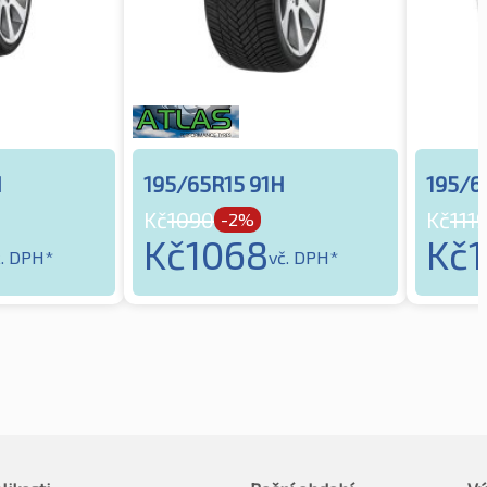
H
195/65R15 91H
195/6
Kč
1090
Kč
111
-2%
Kč
1068
Kč
č. DPH*
vč. DPH*