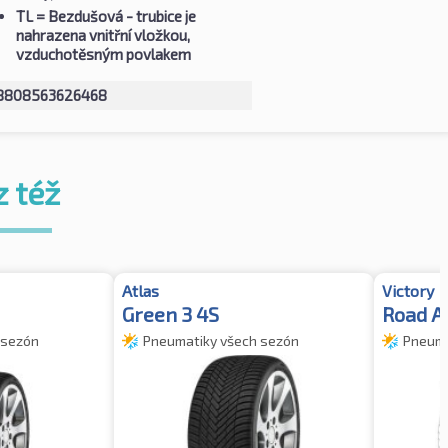
TL
= Bezdušová - trubice je
nahrazena vnitřní vložkou,
vzduchotěsným povlakem
8808563626468
z též
Atlas
Victory
Green 3 4S
Road A
 sezón
Pneumatiky všech sezón
Pneuma