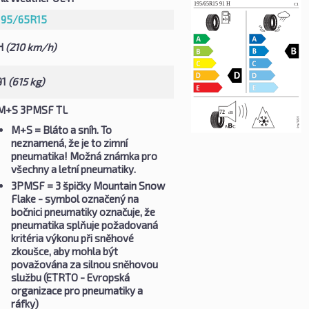
195/65R15
H
(210 km/h)
91
(615 kg)
M+S 3PMSF TL
M+S
= Bláto a sníh. To
neznamená, že je to zimní
pneumatika! Možná známka pro
všechny a letní pneumatiky.
3PMSF
= 3 špičky Mountain Snow
Flake - symbol označený na
bočnici pneumatiky označuje, že
pneumatika splňuje požadovaná
kritéria výkonu při sněhové
zkoušce, aby mohla být
považována za silnou sněhovou
službu (ETRTO - Evropská
organizace pro pneumatiky a
ráfky)