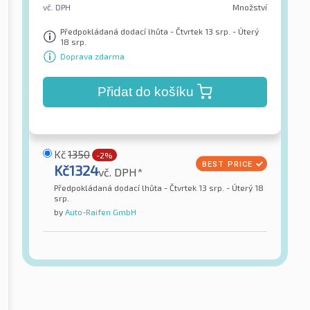
vč. DPH
Množství
Předpokládaná dodací lhůta - Čtvrtek 13 srp. - Úterý
18 srp.
Doprava zdarma
Přidat do košíku
Kč
1350
-2%
Kč
1324
vč. DPH*
Předpokládaná dodací lhůta - Čtvrtek 13 srp. - Úterý 18
srp.
by
Auto-Raifen GmbH