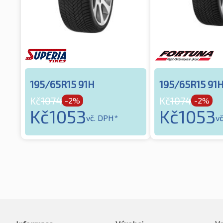
195/65R15 91H
195/65R15 91
Kč
1074
Kč
1074
-2%
-2%
Kč
1053
Kč
1053
vč. DPH*
v