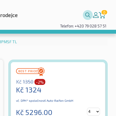
0
prodejce
Telefon: +420 79 028 57 51
 3PMSF TL
Kč
1350
-2%
Kč
1324
vč. DPH*
společností Auto-Raifen GmbH
Kč
5296.00