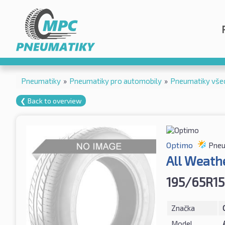
Pneumatiky
»
Pneumatiky pro automobily
»
Pneumatiky vše
❮ Back to overview
Optimo
Pneu
All Weath
195/65R15
Značka
Model