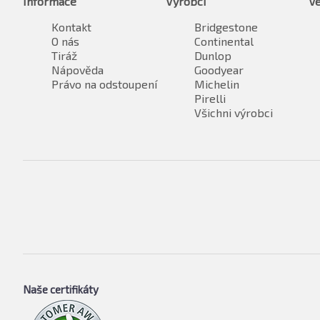
Informace
Výrobci
Ve
Kontakt
Bridgestone
O nás
Continental
Tiráž
Dunlop
Nápověda
Goodyear
Právo na odstoupení
Michelin
Pirelli
Všichni výrobci
Naše certifikáty