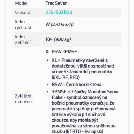
Model
Trac Saver
Velikost
235/50ZR20
Index
W
(270 km/h)
rychlosti
Index
104
(900 kg)
zatížení
XL BSW 3PMSF
XL
= Pneumatiky navržené s
dodatečnou, větší nosností nad
úroveň standardní pneumatiky
(EXL, RF, RFD)
BSW
= Černá boční stěna
3PMSF
= 3 špičky Mountain Snow
Zvláštní
Flake - symbol označený na
označení
bočnici pneumatiky označuje, že
pneumatika splňuje požadovaná
kritéria výkonu při sněhové
zkoušce, aby mohla být
považována za silnou sněhovou
službu (ETRTO - Evropská