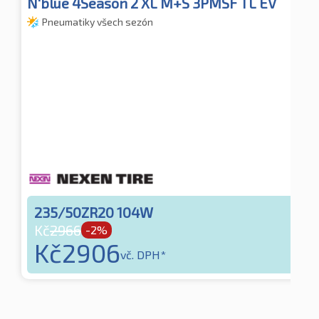
N'blue 4Season 2 XL M+S 3PMSF TL EV
Pneumatiky všech sezón
235/50ZR20 104W
Kč
2966
-2%
Kč
2906
vč. DPH*