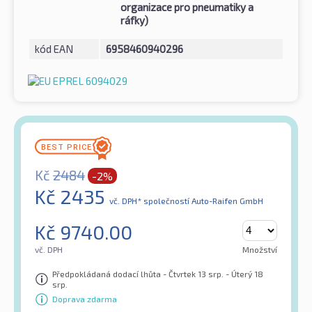
organizace pro pneumatiky a
ráfky)
kód EAN
6958460940296
Kč
2484
-2%
Kč
2435
vč. DPH*
společností Auto-Raifen GmbH
Kč
9740.00
vč. DPH
Množství
Předpokládaná dodací lhůta - Čtvrtek 13 srp. - Úterý 18
srp.
Doprava zdarma