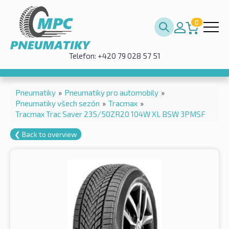
0
Telefon: +420 79 028 57 51
Pneumatiky
»
Pneumatiky pro automobily
»
Pneumatiky všech sezón
»
Tracmax
»
Tracmax Trac Saver 235/50ZR20 104W XL BSW 3PMSF
❮ Back to overview