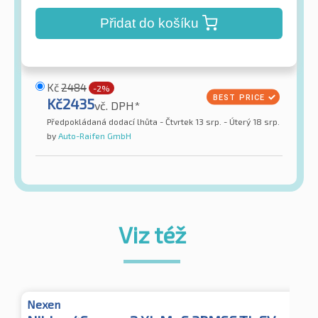
Přidat do košíku
Kč
2484
-2%
Kč
2435
vč. DPH*
Předpokládaná dodací lhůta - Čtvrtek 13 srp. - Úterý 18 srp.
by
Auto-Raifen GmbH
Viz též
Nexen